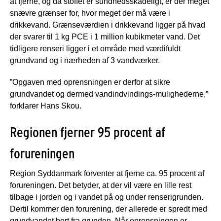
at fjerne, og da stoffet er sundhedsskadeligt, er der meget
snævre grænser for, hvor meget der må være i
drikkevand. Grænseværdien i drikkevand ligger på hvad
der svarer til 1 kg PCE i 1 million kubikmeter vand. Det
tidligere renseri ligger i et område med værdifuldt
grundvand og i nærheden af 3 vandværker.
”Opgaven med oprensningen er derfor at sikre
grundvandet og dermed vandindvindings-mulighederne,”
forklarer Hans Skou.
Regionen fjerner 95 procent af
forureningen
Region Syddanmark forventer at fjerne ca. 95 procent af
forureningen. Det betyder, at der vil være en lille rest
tilbage i jorden og i vandet på og under renserigrunden.
Dertil kommer den forurening, der allerede er spredt med
grundvandet bort fra grunden. Når oprensningen er