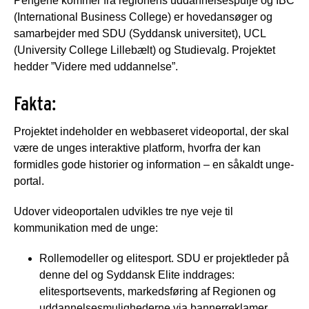
Pengene kommer fra regionens uddannelsespulje og IBC
(International Business College) er hovedansøger og
samarbejder med SDU (Syddansk universitet), UCL
(University College Lillebælt) og Studievalg. Projektet
hedder ”Videre med uddannelse”.
Fakta:
Projektet indeholder en webbaseret videoportal, der skal
være de unges interaktive platform, hvorfra der kan
formidles gode historier og information – en såkaldt unge-
portal.
Udover videoportalen udvikles tre nye veje til
kommunikation med de unge:
Rollemodeller og elitesport. SDU er projektleder på
denne del og Syddansk Elite inddrages:
elitesportsevents, markedsføring af Regionen og
uddannelsesmulighederne via bannerreklamer,