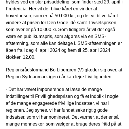
hyldes ved en stor prisuddeling, som finder sted 29. april i
Fredericia. Her vil der blive kåret en vinder af
hovedprisen, som er på 50.000 kr., og der vil blive kåret
vindere af prisen for Den Gode Idé samt Trivselsprisen,
som hver er på 10.000 kr. Som tidligere år vil der også
være en publikumspris, som afgøres via en SMS-
afstemning, som alle kan deltage i. SMS-afstemningen er
åben fra i dag 4. april 2024 og frem til 25. april 2024
klokken 12.00.
Regionsrådsformand Bo Libergren (V) glæder sig over, at
Region Syddanmark igen i år kan fejre frivilligheden:
- Det har været imponerende at læse de mange
indstillinger til Frivillighedsprisen og få et indblik i nogle
af de mange engagerede frivillige indsatser, vi har i
regionen. Jeg synes, vi har fundet seks rigtig gode
indsatser, som vi har nomineret. Det varmer, at der er så
mange mennesker, som vælger at bruge deres fritid på at