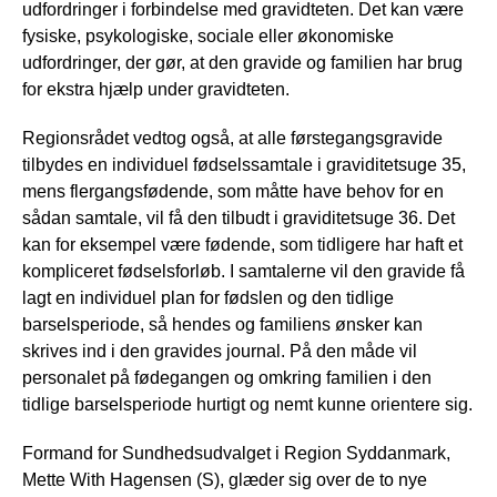
udfordringer i forbindelse med gravidteten. Det kan være
fysiske, psykologiske, sociale eller økonomiske
udfordringer, der gør, at den gravide og familien har brug
for ekstra hjælp under gravidteten.
Regionsrådet vedtog også, at alle førstegangsgravide
tilbydes en individuel fødselssamtale i graviditetsuge 35,
mens flergangsfødende, som måtte have behov for en
sådan samtale, vil få den tilbudt i graviditetsuge 36. Det
kan for eksempel være fødende, som tidligere har haft et
kompliceret fødselsforløb. I samtalerne vil den gravide få
lagt en individuel plan for fødslen og den tidlige
barselsperiode, så hendes og familiens ønsker kan
skrives ind i den gravides journal. På den måde vil
personalet på fødegangen og omkring familien i den
tidlige barselsperiode hurtigt og nemt kunne orientere sig.
Formand for Sundhedsudvalget i Region Syddanmark,
Mette With Hagensen (S), glæder sig over de to nye