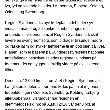
der skal give de fødende en bedre fødselsoplevelse med
lys, lyd og levende billeder, i Aabenraa, Esbjerg, Kolding,
Odense og Svendborg.
Region Syddanmarks nye fødeplan indeholder syv
indsatsområder og 36 konkrete anbefalinger, der
understøtter visionen om, at Region Syddanmark skal
levere en svangreomsorg, som bidrager til sunde mødre
og raske børn og styrker familierne til en god start på livet.
Planen, som er baseret på Sundhedsstyrelsens nationale
anbefalinger, beskriver således regionens indsats på
fødeområdet og bygger samtidig videre på eksisterende
tilbud.
Der er ca. 12.000 fødsler om året i Region Syddanmark.
Langt størstedelen af børnene fødes på en af regionens
fødeafdelinger i Odense, Svendborg, Kolding, Esbjerg
eller Aabenraa. Derudover har regionen en
hjemmefødselsklinik på Ærø. I 2020 var der 3 pct. af