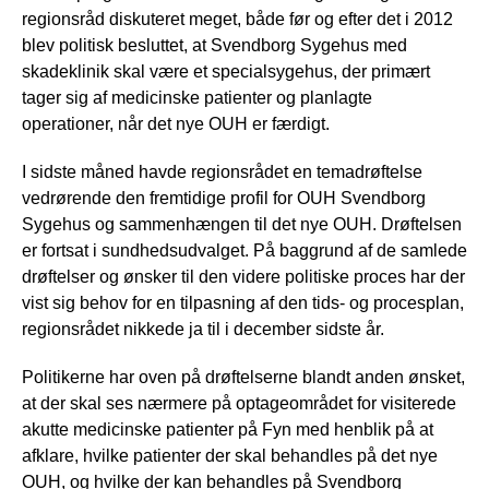
regionsråd diskuteret meget, både før og efter det i 2012
blev politisk besluttet, at Svendborg Sygehus med
skadeklinik skal være et specialsygehus, der primært
tager sig af medicinske patienter og planlagte
operationer, når det nye OUH er færdigt.
I sidste måned havde regionsrådet en temadrøftelse
vedrørende den fremtidige profil for OUH Svendborg
Sygehus og sammenhængen til det nye OUH. Drøftelsen
er fortsat i sundhedsudvalget. På baggrund af de samlede
drøftelser og ønsker til den videre politiske proces har der
vist sig behov for en tilpasning af den tids- og procesplan,
regionsrådet nikkede ja til i december sidste år.
Politikerne har oven på drøftelserne blandt anden ønsket,
at der skal ses nærmere på optageområdet for visiterede
akutte medicinske patienter på Fyn med henblik på at
afklare, hvilke patienter der skal behandles på det nye
OUH, og hvilke der kan behandles på Svendborg