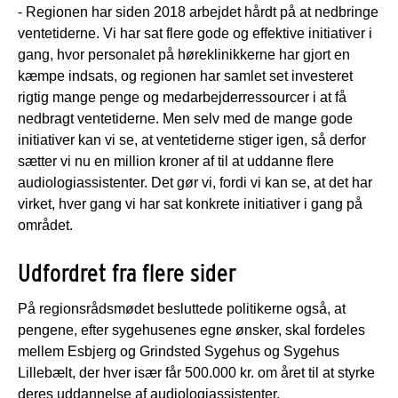
- Regionen har siden 2018 arbejdet hårdt på at nedbringe
ventetiderne. Vi har sat flere gode og effektive initiativer i
gang, hvor personalet på høreklinikkerne har gjort en
kæmpe indsats, og regionen har samlet set investeret
rigtig mange penge og medarbejderressourcer i at få
nedbragt ventetiderne. Men selv med de mange gode
initiativer kan vi se, at ventetiderne stiger igen, så derfor
sætter vi nu en million kroner af til at uddanne flere
audiologiassistenter. Det gør vi, fordi vi kan se, at det har
virket, hver gang vi har sat konkrete initiativer i gang på
området.
Udfordret fra flere sider
På regionsrådsmødet besluttede politikerne også, at
pengene, efter sygehusenes egne ønsker, skal fordeles
mellem Esbjerg og Grindsted Sygehus og Sygehus
Lillebælt, der hver især får 500.000 kr. om året til at styrke
deres uddannelse af audiologiassistenter.