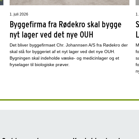
1. juli 2026
1.
Byggefirma fra Rødekro skal bygge
nyt lager ved det nye OUH
L
Det bliver byggefirmaet Chr. Johannsen A/S fra Rødekro der
M
.
skal stå for byggeriet af et nyt lager ved det nye OUH.
f
Bygningen skal indeholde væske- og medicinlager og et
s
fryselager til biologiske prøver.
f
n