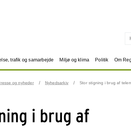
Skip til primært indhold
se, trafik og samarbejde
Miljø og klima
Politik
Om Reg
resse og nyheder
Nyhedsarkiv
Stor stigning i brug af tele
ning i brug af