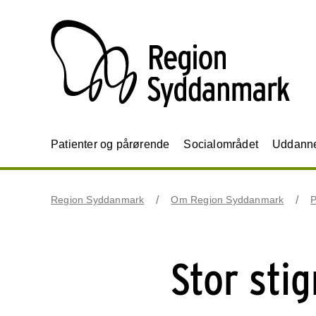
Patienter og pårørende
Socialområdet
Uddannel
Region Syddanmark
Om Region Syddanmark
P
Stor stig