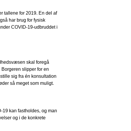
r tallene for 2019. En del af
gså har brug for fysisk
lt under COVID-19-udbruddet i
undhedsvæsen skal foregå
. Borgeren slipper for en
ille sig fra én konsultation
 møder så meget som muligt.
D-19 kan fastholdes, og man
velser og i de konkrete