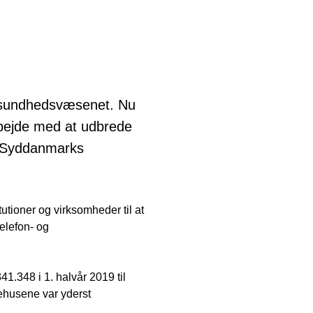
 i sundhedsvæsenet. Nu
rbejde med at udbrede
n Syddanmarks
utioner og virksomheder til at
elefon- og
41.348 i 1. halvår 2019 til
gehusene var yderst