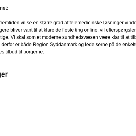
net:
i i fremtiden vil se en større grad af telemedicinske løsninger v
rgere bliver vant til at klare de fleste ting online, vil efterspørgsl
ige. Vi skal som et moderne sundhedsvæsen være klar til at til
 og derfor er både Region Syddanmark og ledelserne på de enke
s tilbud til borgerne.
ger