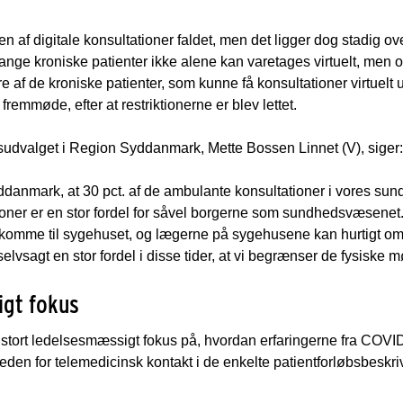
n af digitale konsultationer faldet, men det ligger dog stadig ove
mange kroniske patienter ikke alene kan varetages virtuelt, men o
re af de kroniske patienter, som kunne få konsultationer virtue
k fremmøde, efter at restriktionerne er blev lettet.
sudvalget i Region Syddanmark, Mette Bossen Linnet (V), siger:
ddanmark, at 30 pct. af de ambulante konsultationer i vores s
ationer er en stor fordel for såvel borgerne som sundhedsvæsenet
 komme til sygehuset, og lægerne på sygehusene kan hurtigt omst
 selvsagt en stor fordel i disse tider, at vi begrænser de fysiske
igt fokus
 stort ledelsesmæssigt fokus på, hvordan erfaringerne fra COVI
heden for telemedicinsk kontakt i de enkelte patientforløbsbeskri