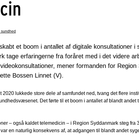
cin
l sundhed
abt et boom i antallet af digitale konsultationer
 tage erfaringerne fra foråret med i det videre a
t videokonsultationer, mener formanden for Regio
Mette Bossen Linnet (V).
2020 lukkede store dele af samfundet ned, tvang det flere instit
dhedsvæsenet. Det førte til et boom i antallet af blandt andet t
tioner – også kaldet telemedicin – i Region Syddanmark steg fra 3
 var en naturlig konsekvens af, at adgangen til blandt andet sy