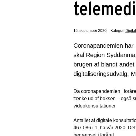
telemedi
15. september 2020
Kategori:
Digita
Coronapandemien har sk
skal Region Syddanmark
brugen af blandt ande
digitaliseringsudvalg, 
Da coronapandemien i foråret 
tænke ud af boksen – også sun
videokonsultationer.
Antallet af digitale konsulta
467.086 i 1. halvår 2020. Det
begrænset i foråret.