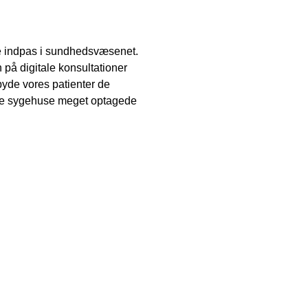
inde indpas i sundhedsvæsenet.
en på digitale konsultationer
byde vores patienter de
lte sygehuse meget optagede