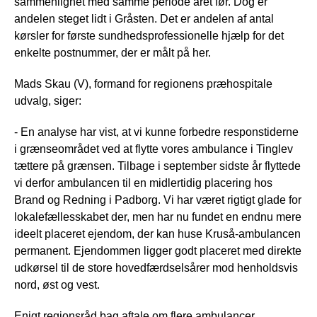
sammenlignet med samme periode året før. Dog er
andelen steget lidt i Gråsten. Det er andelen af antal
kørsler for første sundhedsprofessionelle hjælp for det
enkelte postnummer, der er målt på her.
Mads Skau (V), formand for regionens præhospitale
udvalg, siger:
- En analyse har vist, at vi kunne forbedre responstiderne
i grænseområdet ved at flytte vores ambulance i Tinglev
tættere på grænsen. Tilbage i september sidste år flyttede
vi derfor ambulancen til en midlertidig placering hos
Brand og Redning i Padborg. Vi har været rigtigt glade for
lokalefællesskabet der, men har nu fundet en endnu mere
ideelt placeret ejendom, der kan huse Kruså-ambulancen
permanent. Ejendommen ligger godt placeret med direkte
udkørsel til de store hovedfærdselsårer mod henholdsvis
nord, øst og vest.
Enigt regionsråd bag aftale om flere ambulancer