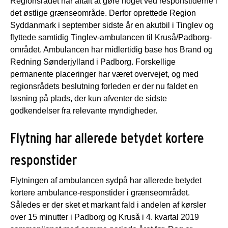
Regionsrådet har aftalt at gøre noget ved responstiderne i
det østlige grænseområde. Derfor oprettede Region
Syddanmark i september sidste år en akutbil i Tinglev og
flyttede samtidig Tinglev-ambulancen til Kruså/Padborg-
området. Ambulancen har midlertidig base hos Brand og
Redning Sønderjylland i Padborg. Forskellige
permanente placeringer har været overvejet, og med
regionsrådets beslutning forleden er der nu faldet en
løsning på plads, der kun afventer de sidste
godkendelser fra relevante myndigheder.
Flytning har allerede betydet kortere
responstider
Flytningen af ambulancen sydpå har allerede betydet
kortere ambulance-responstider i grænseområdet.
Således er der sket et markant fald i andelen af kørsler
over 15 minutter i Padborg og Kruså i 4. kvartal 2019