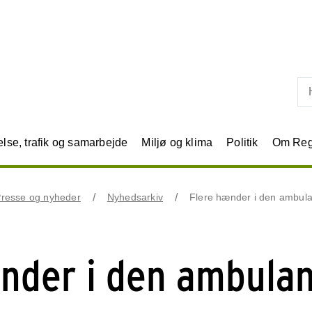
Skip til primært indhold
se, trafik og samarbejde
Miljø og klima
Politik
Om Reg
resse og nyheder
Nyhedsarkiv
Flere hænder i den ambulan
nder i den ambula