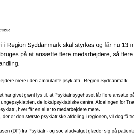
 tilbud
i i Region Syddanmark skal styrkes og får nu 13 m
bruges på at ansætte flere medarbejdere, så fler
ndling.
ejdere mere i den ambulante psykiatri i Region Syddanmark.
et har givet grønt lys til, at Psykiatrisygehuset får flere ansatte p
 ungepsykiatrien, de lokalpsykiatriske centre, Afdelingen for Tr
psykiatri, hver får en eller to medarbejdere mere.
 der er den største psykiatriske afdeling i regionen, vil dog få tr
en (DF) fra Psykiatri- og socialudvalget glæder sig på patient