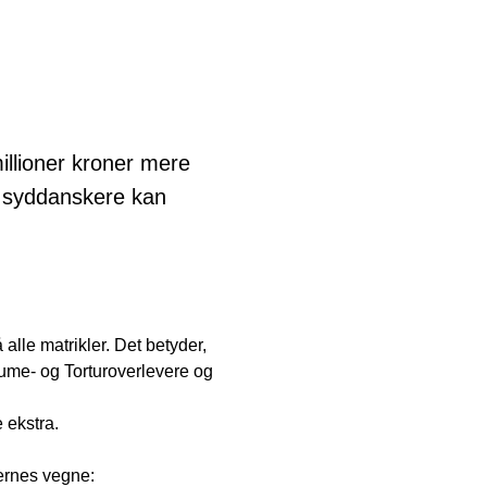
illioner kroner mere
e syddanskere kan
å alle matrikler. Det betyder,
aume- og Torturoverlevere og
e ekstra.
ernes vegne: