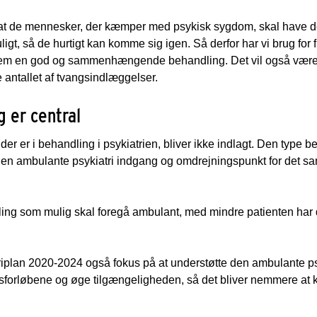
m, at de mennesker, der kæmper med psykisk sygdom, skal have 
igt, så de hurtigt kan komme sig igen. Så derfor har vi brug for 
dem en god og sammenhængende behandling. Det vil også være 
antallet af tvangsindlæggelser.
 er central
der er i behandling i psykiatrien, bliver ikke indlagt. Den type
en ambulante psykiatri indgang og omdrejningspunkt for det sa
ing som mulig skal foregå ambulant, med mindre patienten har det
riplan 2020-2024 også fokus på at understøtte den ambulante psy
gsforløbene og øge tilgængeligheden, så det bliver nemmere at