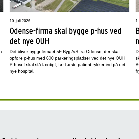
10. juli 2026
1.
Odense-firma skal bygge p-hus ved
det nye OUH
n
Det bliver byggefirmaet 5E Byg A/S fra Odense, der skal
D
k
opføre p-hus med 600 parkeringspladser ved det nye OUH.
s
P-huset skal stå færdigt, før første patient rykker ind på det
B
nye hospital.
f