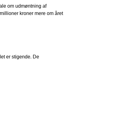
tale om udmøntning af
13 millioner kroner mere om året
et er stigende. De