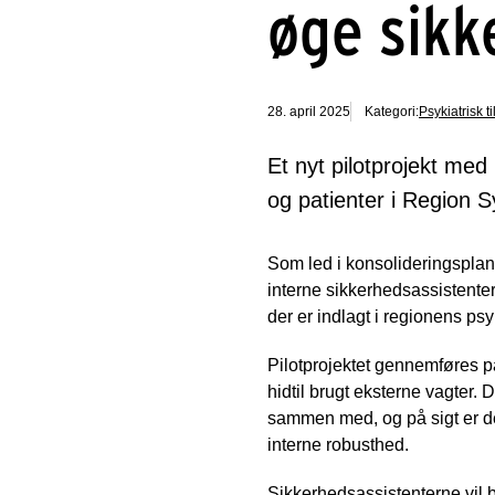
øge sik
28. april 2025
Kategori:
Psykiatrisk t
Et nyt pilotprojekt med
og patienter i Region 
Som led i konsolideringsplan
interne sikkerhedsassistenter
der er indlagt i regionens psyk
Pilotprojektet gennemføres på
hidtil brugt eksterne vagter.
sammen med, og på sigt er de
interne robusthed.
Sikkerhedsassistenterne vil b