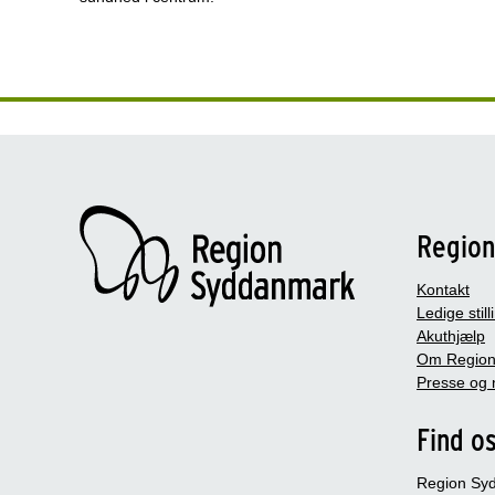
Regio
Kontakt
Ledige still
Akuthjælp
Om Region
Presse og 
Find o
Region Sy