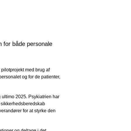
en for både personale
pilotprojekt med brug af
ersonalet og for de patienter,
 ultimo 2025. Psykiatrien har
et sikkerhedsberedskab
erandører for at styrke den
tioner og deltage i det