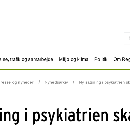
Skip til primært indhold
se, trafik og samarbejde
Miljø og klima
Politik
Om Reg
resse og nyheder
Nyhedsarkiv
Ny satsning i psykiatrien 
ing i psykiatrien sk