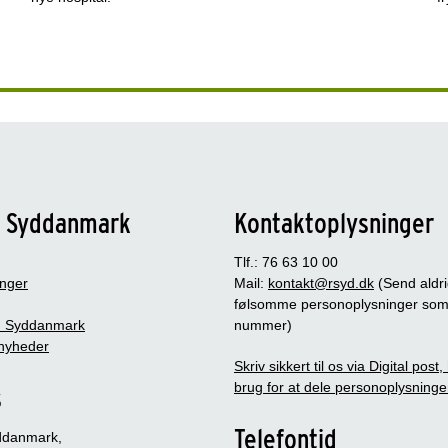
n Syddanmark
Kontaktoplysninger
Tlf.: 76 63 10 00
inger
Mail:
kontakt@rsyd.dk
(Send aldr
følsomme personoplysninger so
 Syddanmark
nummer)
nyheder
Skriv sikkert til os via Digital post
brug for at dele personoplysninge
s
Telefontid
ddanmark,