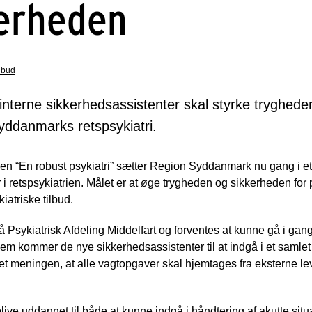
kerheden
ilbud
 interne sikkerhedsassistenter skal styrke tryghed
Syddanmarks retspsykiatri.
en “En robust psykiatri” sætter Region Syddanmark nu gang i et 
 i retspsykiatrien. Målet er at øge trygheden og sikkerheden for p
iatriske tilbud.
 Psykiatrisk Afdeling Middelfart og forventes at kunne gå i gang
 Dem kommer de nye sikkerhedsassistenter til at indgå i et saml
t meningen, at alle vagtopgaver skal hjemtages fra eksterne lev
live uddannet til både at kunne indgå i håndtering af akutte situa