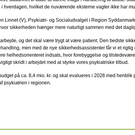
 i hverdagen, hvilket de nuværende eksterne vagter ikke har mul
 Linnet (V), Psykiatri- og Socialudvalget i Region Syddanmark
or sikkerheden hænger mere naturligt sammen med det daglig
 arbejde, og det skal være trygt at være patient. Den bedste sikk
behandling, men med de nye sikkerhedsassistenter får vi et rigtig
ere helhedsorienteret indsats, hvor forebyggelse og tilstedevær
igtigt skridt i arbejdet med at styrke vores psykiatriske tilbud.
t budget på ca. 8,4 mio. kr. og skal evalueres i 2028 med henblik
f psykiatrien i regionen.