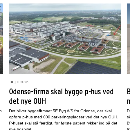
10. juli 2026
1.
Odense-firma skal bygge p-hus ved
det nye OUH
n
Det bliver byggefirmaet 5E Byg A/S fra Odense, der skal
D
k
opføre p-hus med 600 parkeringspladser ved det nye OUH.
s
P-huset skal stå færdigt, før første patient rykker ind på det
B
nye hospital.
f