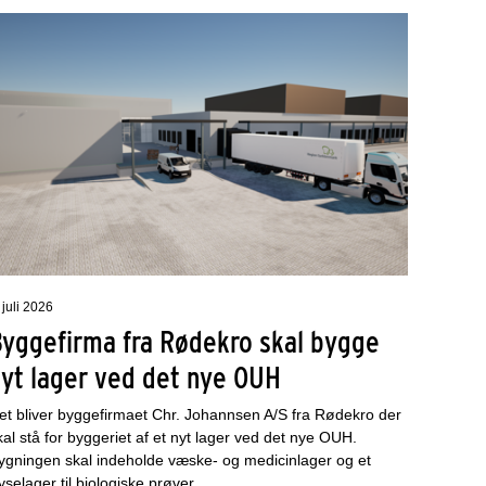
 juli 2026
Byggefirma fra Rødekro skal bygge
nyt lager ved det nye OUH
et bliver byggefirmaet Chr. Johannsen A/S fra Rødekro der
kal stå for byggeriet af et nyt lager ved det nye OUH.
ygningen skal indeholde væske- og medicinlager og et
ryselager til biologiske prøver.