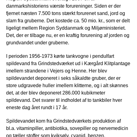
danmarkshistoriens værste forureninger. Siden er der
fjernet næsten 7.500 tons stærkt forurenet sand, jord og
slam fra gruberne. Det kostede ca. 50 mio. kr., som er delt
ligeligt mellem Region Syddanmark og Miljøministeriet.
Det, der er tilbage nu, er en kraftig forurening af jorden og
grundvandet under gruberne.
I perioden 1956-1973 kørte tankvogne i pendulfart
spildevand fra Grindstedværket ud i Kærgård Klitplantage
imellem strandene i Vejers og Henne. Her blev
spildevandet deponeret i seks såkaldte gruber, der er
store udgravede huller imellem klitterne, og i alt skønnes
det, at der blev deponeret 286.000 kubikmeter
spildevand. Det svarer til indholdet af to tankbiler hver
eneste dag året rundt i 17 år.
Spildevandet kom fra Grindstedværkets produktion af
bl.a. vitaminpiller, antibiotika, sovepiller og nervemedicin
og tæller stoffer som kviksølv, cyanid, benzen,