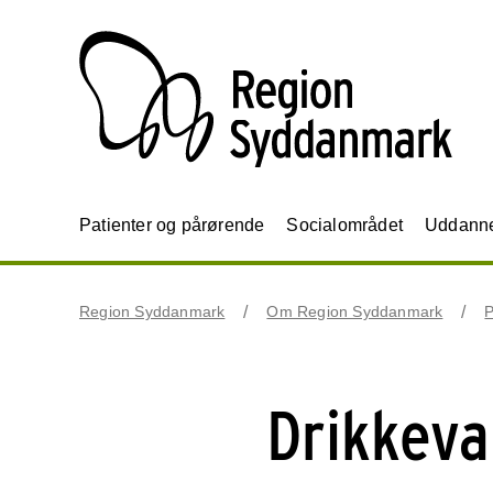
Patienter og pårørende
Socialområdet
Uddannel
Region Syddanmark
Om Region Syddanmark
P
Drikkeva