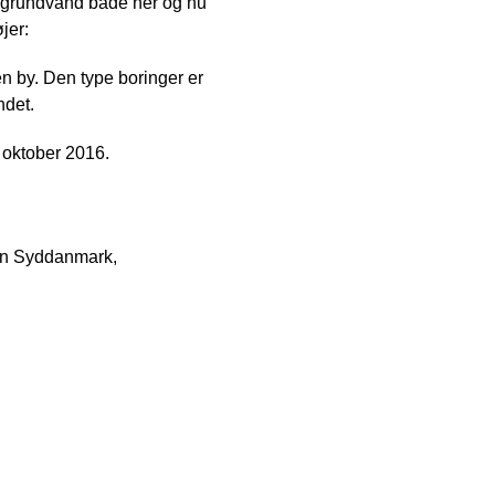
t grundvand både her og nu
jer:
en by. Den type boringer er
ndet.
 oktober 2016.
ion Syddanmark,