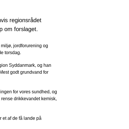
hvis regionsrådet
p om forslaget.
miljø, jordforurening og
de torsdag.
Region Syddanmark, og han
”Mest godt grundvand for
ningen for vores sundhed, og
 at rense drikkevandet kemisk,
 et af de få lande på