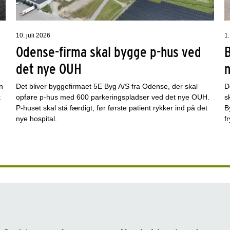
10. juli 2026
1.
Odense-firma skal bygge p-hus ved
det nye OUH
n
Det bliver byggefirmaet 5E Byg A/S fra Odense, der skal
D
k
opføre p-hus med 600 parkeringspladser ved det nye OUH.
s
P-huset skal stå færdigt, før første patient rykker ind på det
B
nye hospital.
f