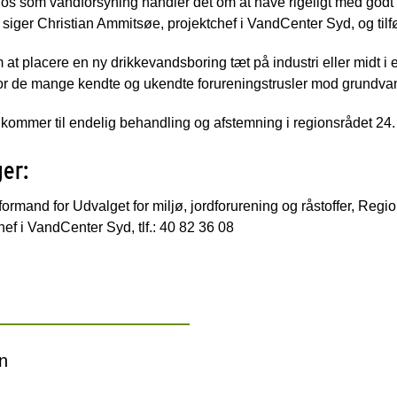
r os som vandforsyning handler det om at have rigeligt med god
, siger Christian Ammitsøe, projektchef i VandCenter Syd, og tilfø
 at placere en ny drikkevandsboring tæt på industri eller midt i 
for de mange kendte og ukendte forureningstrusler mod grundva
 kommer til endelig behandling og afstemning i regionsrådet 24.
ger:
ormand for Udvalget for miljø, jordforurening og råstoffer, Reg
ef i VandCenter Syd, tlf.: 40 82 36 08
n