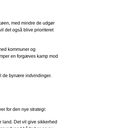
i køen, med mindre de udgør
il det også blive prioriteret
n med kommuner og
 kæmper en forgæves kamp mod
il de bynære indvindinger.
r for den nye strategi:
e land. Det vil give sikkerhed