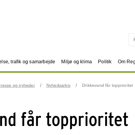
Skip til primært indhold
se, trafik og samarbejde
Miljø og klima
Politik
Om Reg
resse og nyheder
Nyhedsarkiv
Drikkevand får topprioritet
nd får topprioritet