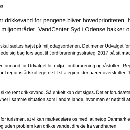
nd
nt drikkevand for pengene bliver hovedprioriteten, 
å miljøområdet. VandCenter Syd i Odense bakker o
 skal sættes højst på miljødagsordenen. Det mener Udvalget for 
lede sig bag forslaget til Jordforureningsstrategi 2017 på sit mø
 formand for Udvalget for miljø, jordforurening og råstoffer i 
t regionsrådskollegerne til strategien, der bærer overskriften 
sikre rent drikkevand. Så enkelt kan det siges. Det er forudsæt
e havner i samme situation som i andre lande, hvor man er nødt til
 for turismen, at vi kan markedsføre os med, at netop Danmark er
og uden problem kan drikke vandet direkte fra vandhanen.