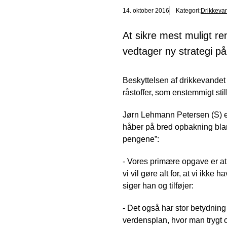
14. oktober 2016
Kategori:
Drikkeva
At sikre mest muligt re
vedtager ny strategi p
Beskyttelsen af drikkevandet
råstoffer, som enstemmigt stil
Jørn Lehmann Petersen (S) er
håber på bred opbakning bland
pengene”:
- Vores primære opgave er at 
vi vil gøre alt for, at vi ikk
siger han og tilføjer:
- Det også har stor betydning
verdensplan, hvor man trygt 