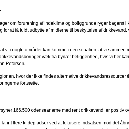
r
 sager om forurening af indeklima og boliggrunde ryger bagerst 
for at få fuldt udbytte af midlerne til beskyttelse af drikkevand, v
 at vi i nogle områder kan komme i den situation, at vi samme
e drikkevandsboringer væk fra bynær beliggenhed, hvis vi her
nn Petersen.
gionen, hvor der ikke findes alternative drikkevandsressourcer t
oringerne fortsætte.
rsyner 166.500 odenseanerne med rent drikkevand, er positiv ove
re langt flere kildepladser ved at fokusere indsatsen mod det åbn