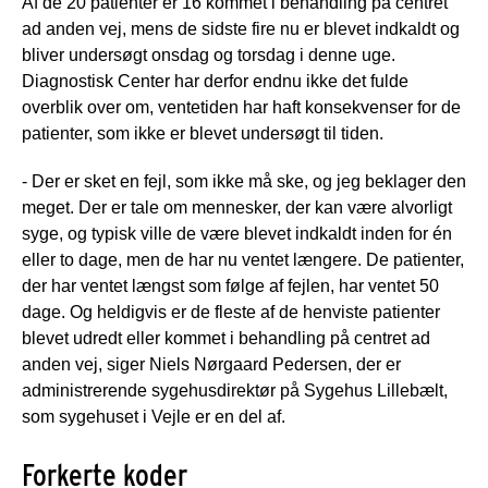
Af de 20 patienter er 16 kommet i behandling på centret
ad anden vej, mens de sidste fire nu er blevet indkaldt og
bliver undersøgt onsdag og torsdag i denne uge.
Diagnostisk Center har derfor endnu ikke det fulde
overblik over om, ventetiden har haft konsekvenser for de
patienter, som ikke er blevet undersøgt til tiden.
- Der er sket en fejl, som ikke må ske, og jeg beklager den
meget. Der er tale om mennesker, der kan være alvorligt
syge, og typisk ville de være blevet indkaldt inden for én
eller to dage, men de har nu ventet længere. De patienter,
der har ventet længst som følge af fejlen, har ventet 50
dage. Og heldigvis er de fleste af de henviste patienter
blevet udredt eller kommet i behandling på centret ad
anden vej, siger Niels Nørgaard Pedersen, der er
administrerende sygehusdirektør på Sygehus Lillebælt,
som sygehuset i Vejle er en del af.
Forkerte koder