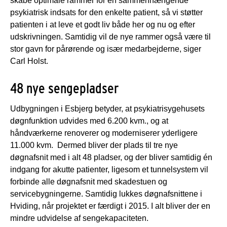
skabe optimale rammer for en sammenhængende
psykiatrisk indsats for den enkelte patient, så vi støtter
patienten i at leve et godt liv både her og nu og efter
udskrivningen. Samtidig vil de nye rammer også være til
stor gavn for pårørende og især medarbejderne, siger
Carl Holst.
48 nye sengepladser
Udbygningen i Esbjerg betyder, at psykiatrisygehusets
døgnfunktion udvides med 6.200 kvm., og at
håndværkerne renoverer og moderniserer yderligere
11.000 kvm. Dermed bliver der plads til tre nye
døgnafsnit med i alt 48 pladser, og der bliver samtidig én
indgang for akutte patienter, ligesom et tunnelsystem vil
forbinde alle døgnafsnit med skadestuen og
servicebygningerne. Samtidig lukkes døgnafsnittene i
Hviding, når projektet er færdigt i 2015. I alt bliver der en
mindre udvidelse af sengekapaciteten.