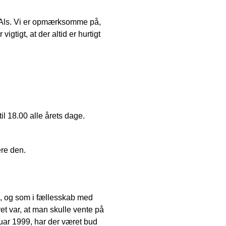
å Als. Vi er opmærksomme på,
gtigt, at der altid er hurtigt
l 18.00 alle årets dage.
ere den.
ls, og som i fællesskab med
t var, at man skulle vente på
uar 1999, har der været bud