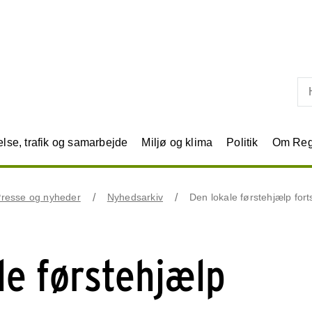
Skip til primært indhold
se, trafik og samarbejde
Miljø og klima
Politik
Om Reg
resse og nyheder
Nyhedsarkiv
Den lokale førstehjælp fo
le førstehjælp