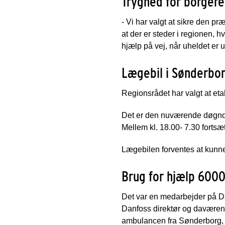
Tryghed for borger
- Vi har valgt at sikre den 
at der er steder i regionen, h
hjælp på vej, når uheldet er 
Lægebil i Sønderbo
Regionsrådet har valgt at et
Det er den nuværende døgndækk
Mellem kl. 18.00- 7.30 forts
Lægebilen forventes at kunne 
Brug for hjælp 600
Det var en medarbejder på Dan
Danfoss direktør og daværend
ambulancen fra Sønderborg, f