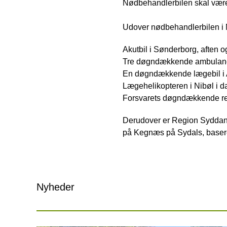
Nødbehandlerbilen skal være 
Udover nødbehandlerbilen i 
Akutbil i Sønderborg, aften o
Tre døgndækkende ambulanc
En døgndækkende lægebil i
Lægehelikopteren i Nibøl i 
Forsvarets døgndækkende red
Derudover er Region Syddan
på Kegnæs på Sydals, baseret
Nyheder