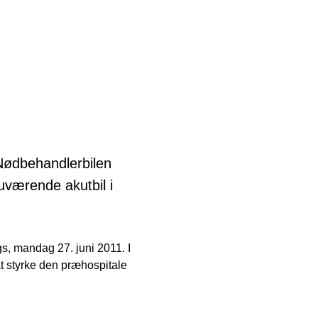
 Nødbehandlerbilen
uværende akutbil i
s, mandag 27. juni 2011. I
at styrke den præhospitale