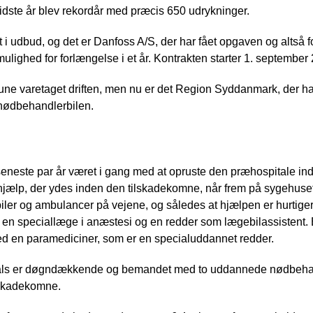
idste år blev rekordår med præcis 650 udrykninger.
i udbud, og det er Danfoss A/S, der har fået opgaven og altså f
mulighed for forlængelse i et år. Kontrakten starter 1. september
e varetaget driften, men nu er det Region Syddanmark, der har
e nødbehandlerbilen.
neste par år været i gang med at opruste den præhospitale ind
hjælp, der ydes inden den tilskadekomne, når frem på sygehuset.
biler og ambulancer på vejene, og således at hjælpen er hurtige
n speciallæge i anæstesi og en redder som lægebilassistent. E
 en paramediciner, som er en specialuddannet redder.
ls er døgndækkende og bemandet med to uddannede nødbehandl
ilskadekomne.