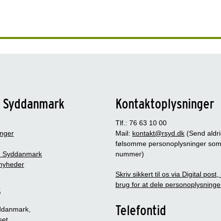
n Syddanmark
Kontaktoplysninger
Tlf.: 76 63 10 00
inger
Mail:
kontakt@rsyd.dk
(Send aldr
følsomme personoplysninger so
 Syddanmark
nummer)
nyheder
Skriv sikkert til os via Digital post
brug for at dele personoplysninge
s
Telefontid
ddanmark,
set