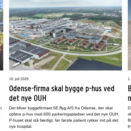
10. juli 2026
1.
Odense-firma skal bygge p-hus ved
det nye OUH
n
Det bliver byggefirmaet 5E Byg A/S fra Odense, der skal
D
k
opføre p-hus med 600 parkeringspladser ved det nye OUH.
s
P-huset skal stå færdigt, før første patient rykker ind på det
B
nye hospital.
f