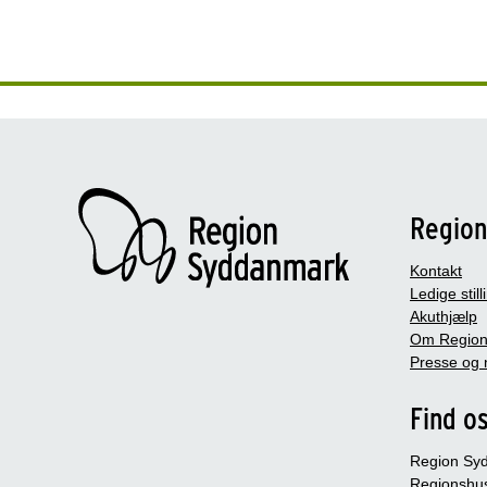
Regio
Kontakt
Ledige still
Akuthjælp
Om Region
Presse og 
Find o
Region Sy
Regionshu