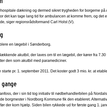
en
præhospitale dækning og dermed sikret trygheden for borgerne p
vor det kan tage lang tid for ambulancen at komme frem, og det er vi
ude, siger regionsrådsformand Carl Holst (V).
rg
ablere en lægebil i Sønderborg.
ende akutbil, der laves om til en lægebil, der kører fra 7.30 ti
ætter den som akutbil med paramediciner.
starte pr. 1. september 2011. Det koster godt 3 mio. kr. at etabl
0 gange
foss, der i sin tid tog initiativ til nødbehandlerbilen på Norda
e borgmester i Nordborg Kommune fik den etableret. Alternative
ør der kom hjælp. Siden bilen rykkede ud for første gang 1. jan