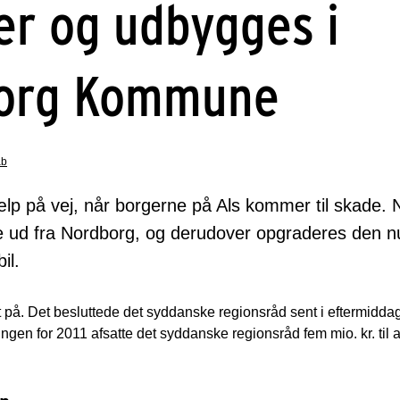
er og udbygges i
org Kommune
ab
jælp på vej, når borgerne på Als kommer til skade.
e ud fra Nordborg, og derudover opgraderes den n
il.
 på. Det besluttede det syddanske regionsråd sent i eftermiddag
gen for 2011 afsatte det syddanske regionsråd fem mio. kr. til 