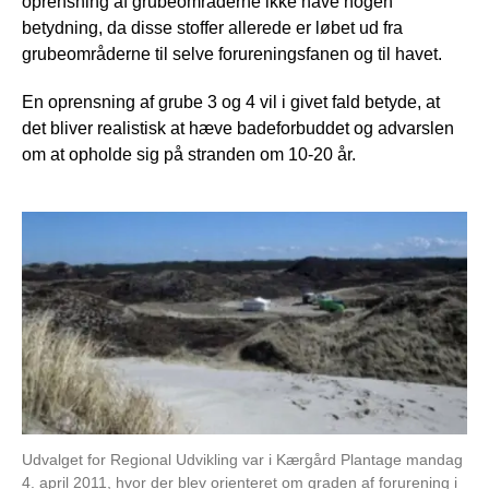
oprensning af grubeområderne ikke have nogen
betydning, da disse stoffer allerede er løbet ud fra
grubeområderne til selve forureningsfanen og til havet.
En oprensning af grube 3 og 4 vil i givet fald betyde, at
det bliver realistisk at hæve badeforbuddet og advarslen
om at opholde sig på stranden om 10-20 år.
Udvalget for Regional Udvikling var i Kærgård Plantage mandag
4. april 2011, hvor der blev orienteret om graden af forurening i