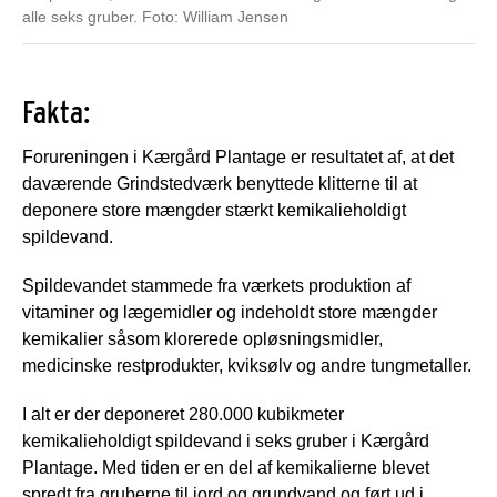
alle seks gruber. Foto: William Jensen
Fakta:
Forureningen i Kærgård Plantage er resultatet af, at det
daværende Grindstedværk benyttede klitterne til at
deponere store mængder stærkt kemikalieholdigt
spildevand.
Spildevandet stammede fra værkets produktion af
vitaminer og lægemidler og indeholdt store mængder
kemikalier såsom klorerede opløsningsmidler,
medicinske restprodukter, kviksølv og andre tungmetaller.
I alt er der deponeret 280.000 kubikmeter
kemikalieholdigt spildevand i seks gruber i Kærgård
Plantage. Med tiden er en del af kemikalierne blevet
spredt fra gruberne til jord og grundvand og ført ud i