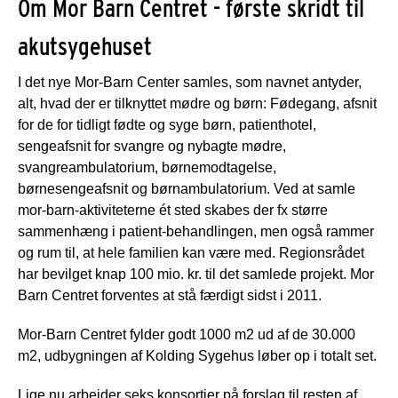
Om Mor Barn Centret - første skridt til
akutsygehuset
I det nye Mor-Barn Center samles, som navnet antyder,
alt, hvad der er tilknyttet mødre og børn: Fødegang, afsnit
for de for tidligt fødte og syge børn, patienthotel,
sengeafsnit for svangre og nybagte mødre,
svangreambulatorium, børnemodtagelse,
børnesengeafsnit og børnambulatorium. Ved at samle
mor-barn-aktiviteterne ét sted skabes der fx større
sammenhæng i patient-behandlingen, men også rammer
og rum til, at hele familien kan være med. Regionsrådet
har bevilget knap 100 mio. kr. til det samlede projekt. Mor
Barn Centret forventes at stå færdigt sidst i 2011.
Mor-Barn Centret fylder godt 1000 m2 ud af de 30.000
m2, udbygningen af Kolding Sygehus løber op i totalt set.
Lige nu arbejder seks konsortier på forslag til resten af