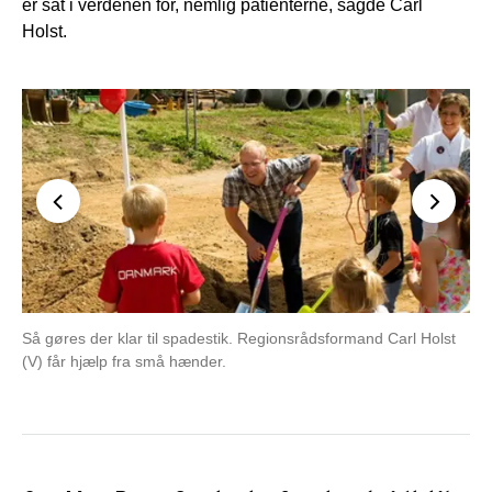
er sat i verdenen for, nemlig patienterne, sagde Carl
Holst.
Så gøres der klar til spadestik. Regionsrådsformand Carl Holst
De 
(V) får hjælp fra små hænder.
Ko
Hol
Pe