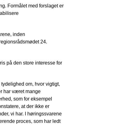
ng. Formålet med forslaget er
abilisere
arene, inden
 regionsrådsmødet 24.
is på den store interesse for
tydelighed om, hvor vigtigt,
der har været mange
kkerhed, som for eksempel
tatere, at der ikke er
nder, vi har. I høringssvarene
verende proces, som har ledt