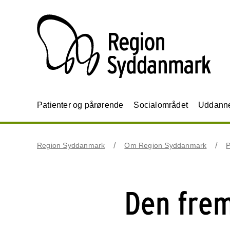
Patienter og pårørende
Socialområdet
Uddannel
Region Syddanmark
Om Region Syddanmark
P
Den frem