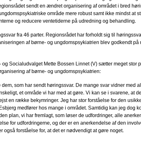
gionsrådet sendt en ændret organisering af området i bred høri
ungdomspsykiatriske område mere robust samt ikke mindst at st
ienterne og reducere ventetiderne på udredning og behandling.
svar fra 46 parter. Regionsrådet har forholdt sig til høringssv
aniseringen af børne- og ungdomspsykiatrien blev godkendt på
 og Socialudvalget Mette Bossen Linnet (V) sætter meget stor pr
organisering af børne- og ungdomspsykiatrien:
lle dem, som har sendt høringssvar. De mange svar vidner med al 
skeligt, et område vi har med at gøre. Vi kan se i svarene, at 
r rejst en række bekymringer. Jeg har stor forståelse for den usi
sbjerg medfører hos mange i området. Samtidig kan jeg dog kons
 den plan, vi har fremlagt, som løser de udfordringer, alle anerke
åelse for udfordringerne, og der er en anerkendelse af den invol
er også forståelse for, at det er nødvendigt at gøre noget.