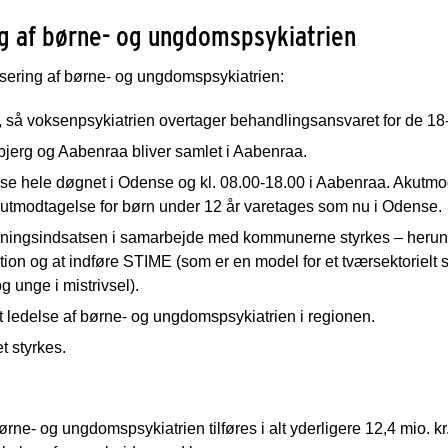
g af børne- og ungdomspsykiatrien
sering af børne- og ungdomspsykiatrien:
så voksenpsykiatrien overtager behandlingsansvaret for de 18-
jerg og Aabenraa bliver samlet i Aabenraa.
se hele døgnet i Odense og kl. 08.00-18.00 i Aabenraa. Akutmod
kutmodtagelse for børn under 12 år varetages som nu i Odense.
ningsindsatsen i samarbejde med kommunerne styrkes – herunde
ion og at indføre STIME (som er en model for et tværsektorielt
unge i mistrivsel).
 ledelse af børne- og ungdomspsykiatrien i regionen.
 styrkes.
rne- og ungdomspsykiatrien tilføres i alt yderligere 12,4 mio. kr