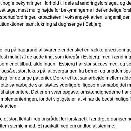
nogle bekymringer i forhold til dele af ændringsforslaget, og de
levet taget mest mulig højde for bekymringerne i det endelige fo
ransportudfordringer, kapaciteten i voksenpsykiatrien, ungemiljøer
tfunktionen samt lukning af døgnsenge i Esbjerg.
erne, og på baggrund af svarene er der sket en række præcisering
 flest muligt af de gode ting, som foregår i Esbjerg, med i ændring
m er et tilbud, afdelingen i Esbjerg har stor succes med, og som
også et stort fokus på, at overgangen fra børne- og ungdomspsyk
tryg for de unge patienter. Der er et tæt samarbejde mellem afd
g dette samarbejde skal støttes yderligere, ligesom samarbejd
il at prioritere. Det er en svær opgave, omstændighederne har sti
implementeringen, for det vigtigste er, at vi har de bedst mulige
kiatrien.
 et stort flertal i regionsrådet for forslaget til ændret organiseri
dlem stemte imod. Et radikalt medlem undlod at stemme.