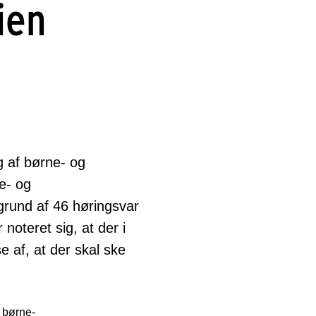
ien
g af børne- og
ne- og
grund af 46 høringsvar
 noteret sig, at der i
 af, at der skal ske
 børne-