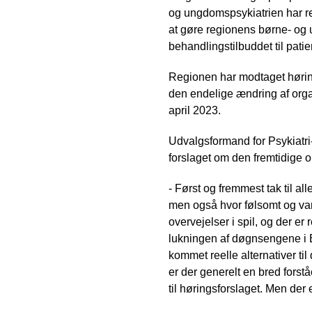
og ungdomspsykiatrien har re
at gøre regionens børne- og 
behandlingstilbuddet til pat
Regionen har modtaget hørings
den endelige ændring af org
april 2023.
Udvalgsformand for Psykiatri-
forslaget om den fremtidige 
- Først og fremmest tak til a
men også hvor følsomt og van
overvejelser i spil, og der e
lukningen af døgnsengene i E
kommet reelle alternativer til
er der generelt en bred forst
til høringsforslaget. Men der 