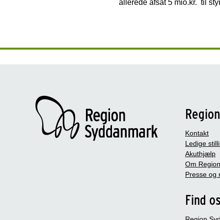
allerede afsat 5 mio.kr. til
Regio
Kontakt
Ledige still
Akuthjælp
Om Region
Presse og 
Find o
Region Sy