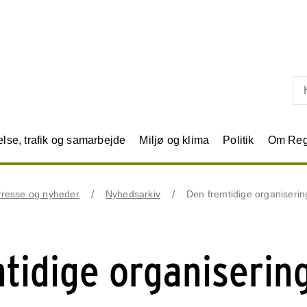
Skip til primært indhold
se, trafik og samarbejde
Miljø og klima
Politik
Om Reg
resse og nyheder
Nyhedsarkiv
Den fremtidige organiserin
tidige organisering