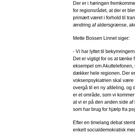
Der er i høringen fremkommet 
for regionsrådet, at der er b
primært været i forhold til t
ændring af aldersgrænse, aku
Mette Bossen Linnet siger:
- Vi har lyttet til bekymring
Det er vigtigt for os at tænke
eksempel om Akuttelefonen, so
dækker hele regionen. Der er 
voksenpsykiatrien skal være 
overgå til en ny afdeling, o
er et område, som vi kommer t
at vi er på den anden side af 
som har brug for hjælp fra psy
Efter en timelang debat stemte
enkelt socialdemokratisk me