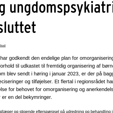
g ungdomspsykiatr
sluttet
ilbud
et har godkendt den endelige plan for omorganiserin
rhold til udkastet til fremtidig organisering af bør
m blev sendt i høring i januar 2023, er der på bag
seringer og tilføjelser. Et flertal i regionsrådet har
lse for behovet for omorganisering og anerkendelse
 er en del bekymringer.
llæger og stigende efterspørgsel på udredning og behandling i