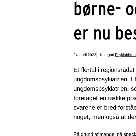
børne- o
er nu be
24. april 2023
Kategori:
Psykiatrisk t
Et flertal i regionsråd
ungdomspsykiatrien. I fo
ungdomspsykiatrien, so
foretaget en række præci
svarene er bred forståe
noget, men også at der
På grund af mangel på specia