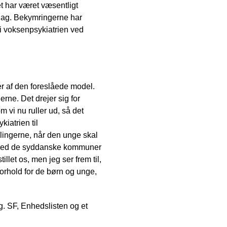
t har været væsentligt
rslag. Bekymringerne har
 i voksenpsykiatrien ved
er af den foreslåede model.
erne. Det drejer sig for
 vi nu ruller ud, så det
iatrien til
elingerne, når den unge skal
et med de syddanske kommuner
llet os, men jeg ser frem til,
 forhold for de børn og unge,
ng. SF, Enhedslisten og et