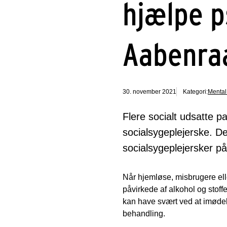
hjælpe p
Aabenra
30. november 2021
Kategori:
Mental
Flere socialt udsatte p
socialsygeplejerske. De
socialsygeplejersker p
Når hjemløse, misbrugere elle
påvirkede af alkohol og stof
kan have svært ved at imødek
behandling.