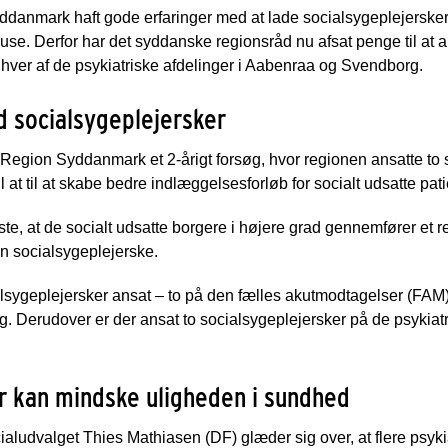
danmark haft gode erfaringer med at lade socialsygeplejersker
se. Derfor har det syddanske regionsråd nu afsat penge til at a
 hver af de psykiatriske afdelinger i Aabenraa og Svendborg.
 socialsygeplejersker
Region Syddanmark et 2-årigt forsøg, hvor regionen ansatte to 
at til at skabe bedre indlæggelsesforløb for socialt udsatte pati
te, at de socialt udsatte borgere i højere grad gennemfører et 
 en socialsygeplejerske.
lsygeplejersker ansat – to på den fælles akutmodtagelser (FAM)
. Derudover er der ansat to socialsygeplejersker på de psykia
r kan mindske uligheden i sundhed
ialudvalget Thies Mathiasen (DF) glæder sig over, at flere psyki