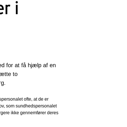
r i
d for at få hjælp af en
ætte to
rg.
personalet ofte, at de er
behov, som sundhedspersonalet
orgere ikke gennemfører deres