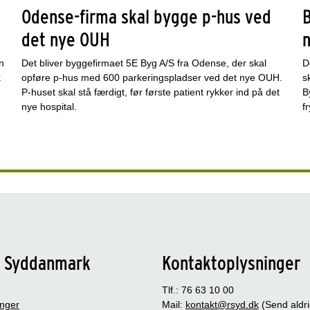
Odense-firma skal bygge p-hus ved
det nye OUH
n
Det bliver byggefirmaet 5E Byg A/S fra Odense, der skal
D
k
opføre p-hus med 600 parkeringspladser ved det nye OUH.
s
P-huset skal stå færdigt, før første patient rykker ind på det
B
nye hospital.
f
n Syddanmark
Kontaktoplysninger
Tlf.: 76 63 10 00
inger
Mail:
kontakt@rsyd.dk
(Send aldr