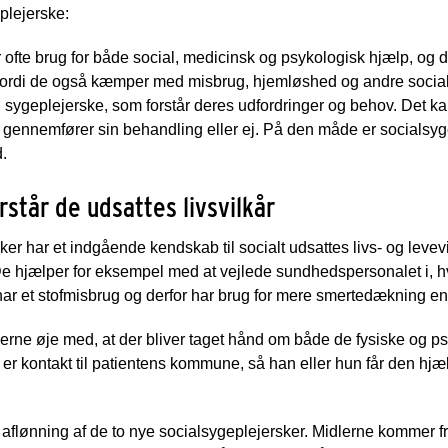
plejerske:
ar ofte brug for både social, medicinsk og psykologisk hjælp, og 
ordi de også kæmper med misbrug, hjemløshed og andre sociale 
 en sygeplejerske, som forstår deres udfordringer og behov. Det ka
t gennemfører sin behandling eller ej. På den måde er socialsyg
.
står de udsattes livsvilkår
r har et indgående kendskab til socialt udsattes livs- og levevil
De hjælper for eksempel med at vejlede sundhedspersonalet i,
har et stofmisbrug og derfor har brug for mere smertedækning en
kerne øje med, at der bliver taget hånd om både de fysiske og
er kontakt til patientens kommune, så han eller hun får den hjælp,
 til aflønning af de to nye socialsygeplejersker. Midlerne kommer f