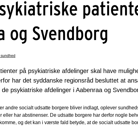
sykiatriske patiente
a og Svendborg
 sundhed
atienter på psykiatriske afdelinger skal have mulighe
rfor har det syddanske regionsråd besluttet at ans
å de psykiatriske afdelinger i Aabenraa og Svendbo
r andre socialt udsatte borgere bliver indlagt, oplever sundheds
fer eller har abstinenser. De udsatte borgere har derfor nogle 
omme, og det kan i værste fald betyde, at de socialt udsatte b