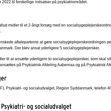
r 2022 til forskellige indsatser på psykiatriområdet.
afsat midler til et 2-årigt forsøg med en socialsygeplejerskeordn
.
nskede aftaleparterne at gøre socialsygeplejerskeordningen pe
nmark. Der blev ansat yderligere 5 socialsygeplejersker.
dler til at ansætte yderligere to socialsygeplejersker, som skal
e ansættes på Psykiatrisk Afdeling Aabenraa og på Psykiatrisk A
ger
), Psykiatri- og socialudvalget, Region Syddanmark, telefon 4
Psykiatri- og socialudvalget