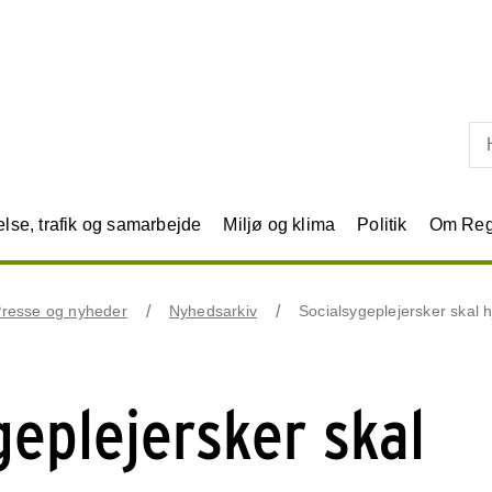
Skip til primært indhold
se, trafik og samarbejde
Miljø og klima
Politik
Om Reg
resse og nyheder
Nyhedsarkiv
Socialsygeplejersker skal 
geplejersker skal