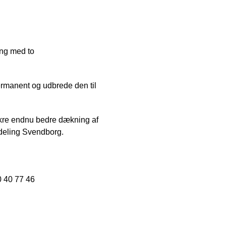
ing med to
rmanent og udbrede den til
 sikre endnu bedre dækning af
fdeling Svendborg.
0 40 77 46