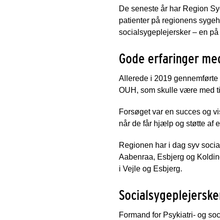
De seneste år har Region Syd
patienter på regionens sygehu
socialsygeplejersker – en på
Gode erfaringer med
Allerede i 2019 gennemførte 
OUH, som skulle være med til 
Forsøget var en succes og vis
når de får hjælp og støtte af
Regionen har i dag syv socia
Aabenraa, Esbjerg og Kolding
i Vejle og Esbjerg.
Socialsygeplejerske
Formand for Psykiatri- og soc