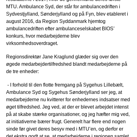
MTU. Ambulance Syd, der står for ambulancedriften i
Sydvestjylland, Sønderjylland og på Fyn, blev etableret i
august 2016, da Region Syddanmark hjemtog
ambulancedriften efter ambulanceselskabet BIOS’
konkurs, hvor medarbejderne blev
virksomhedsoverdraget.
Regionsdirektør Jane Kraglund glæder sig over den
øgede medarbejdertilfredshed blandt medarbejderne på
de tre enheder:
- I forhold til den flotte fremgang på Sygehus Lillebælt,
Ambulance Syd og Sygehus Sønderjylland ser jeg, at
medarbejderne nu kvitterer for enhedernes indsatser med
øget tilfredshed. Jeg ved, at der er blevet arbejdet intenst
på at skabe stærke organisationer, og jeg hæfter mig ved,
at initiativerne bærer frugt. Generelt har flere end nogen
sinde før givet deres besyv med i MTU’en, og derfor er
det ekstra godt at se, at medarbejderne i regionen samlet