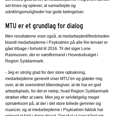
set trives og oplever, at samarbejde og
udviklingsmuligheder har gode betingelser.
MTU er et grundlag for dialog
Men resultaterne viser også, at medarbejdertilfredsheden
blandt medarbejderne i Psykiatrien på alle fire temaer er
gået tilbage i forhold til 2016. Til det siger Lone
Rasmussen, der er næstformand i Hovedudvalget i
Region Syddanmark:
- Jeg er utrolig glad for den store opbakning,
medarbejderne generelt viser MTU’en og glæder mig
over, at de overordnet tilkendegiver, at de har en god
arbejdsplads, for det er netop, hvad Region Syddanmark
stræber efter at være. Men jeg er selvfølgelig meget
opmærksom på, at der i det store billede gemmer sig
nuancer, og at medarbejderne i Psykiatrien faktisk har
oplevet et fald i deres trivsel. Det skal vi tage hånd om,