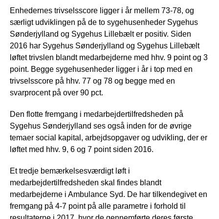
Enhedernes trivselsscore ligger i år mellem 73-78, og
særligt udviklingen på de to sygehusenheder Sygehus
Sønderjylland og Sygehus Lillebælt er positiv. Siden
2016 har Sygehus Sønderjylland og Sygehus Lillebælt
løftet trivslen blandt medarbejderne med hhv. 9 point og 3
point. Begge sygehusenheder ligger i år i top med en
trivselsscore på hhv. 77 og 78 og begge med en
svarprocent på over 90 pct.
Den flotte fremgang i medarbejdertilfredsheden på
Sygehus Sønderjylland ses også inden for de øvrige
temaer social kapital, arbejdsopgaver og udvikling, der er
løftet med hhv. 9, 6 og 7 point siden 2016.
Et tredje bemærkelsesværdigt løft i
medarbejdertilfredsheden skal findes blandt
medarbejderne i Ambulance Syd. De har tilkendegivet en
fremgang på 4-7 point på alle parametre i forhold til
resultaterne i 2017, hvor de gennemførte deres første