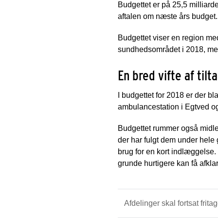
Budgettet er på 25,5 milliard
aftalen om næste års budget.
Budgettet viser en region me
sundhedsområdet i 2018, men d
En bred vifte af tilt
I budgettet for 2018 er der b
ambulancestation i Egtved og
Budgettet rummer også midler 
der har fulgt dem under hele 
brug for en kort indlæggelse. 
grunde hurtigere kan få afkla
Afdelinger skal fortsat frita