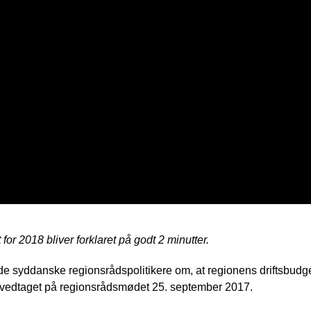
r 2018 bliver forklaret på godt 2 minutter.
de syddanske regionsrådspolitikere om, at regionens driftsbudge
 vedtaget på regionsrådsmødet 25. september 2017.