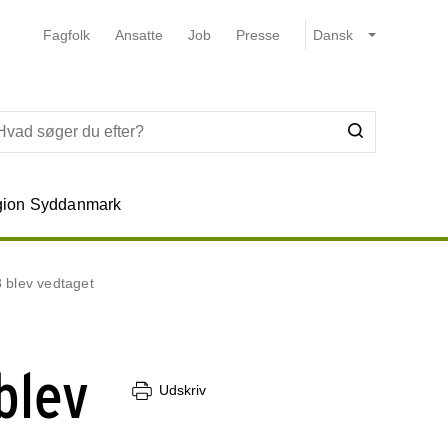
Fagfolk
Ansatte
Job
Presse
ion Syddanmark
 blev vedtaget
blev
Udskriv