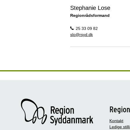
Stephanie Lose
Regionrådsformand
25 33 09 82
slo@rsyd.dk
Regio
Kontakt
Ledige still