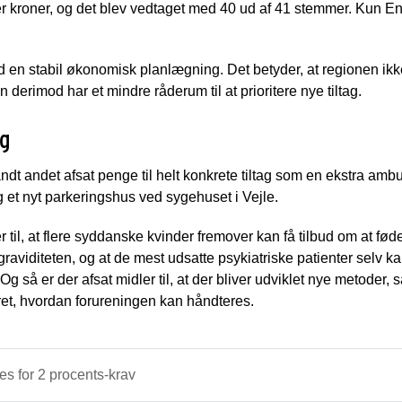
er kroner, og det blev vedtaget med 40 ud af 41 stemmer. Kun En
d en stabil økonomisk planlægning. Det betyder, at regionen ikk
erimod har et mindre råderum til at prioritere nye tiltag.
ag
landt andet afsat penge til helt konkrete tiltag som en ekstra am
 et nyt parkeringshus ved sygehuset i Vejle.
til, at flere syddanske kvinder fremover kan få tilbud om at fø
graviditeten, og at de mest udsatte psykiatriske patienter selv
Og så er der afsat midler til, at der bliver udviklet nye metoder
ret, hvordan forureningen kan håndteres.
ges for 2 procents-krav