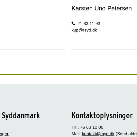
Karsten Uno Petersen
21 63 11 93
kup@rsyd.dk
n Syddanmark
Kontaktoplysninger
Tlf.: 76 63 10 00
inger
Mail:
kontakt@rsyd.dk
(Send aldr