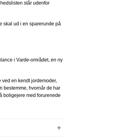
hedslisten står udenfor
e skal ud i en sparerunde på
bulance i Varde-området, en ny
de ved en kendt jordemoder,
 kan bestemme, hvornår de har
, så boligejere med forurenede