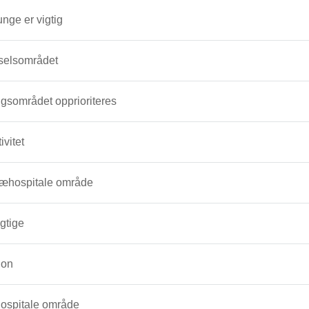
unge er vigtig
dselsområdet
ngsområdet opprioriteres
vitet
præhospitale område
igtige
ion
hospitale område