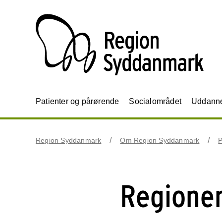
Patienter og pårørende
Socialområdet
Uddannel
Region Syddanmark
Om Region Syddanmark
P
Regionen