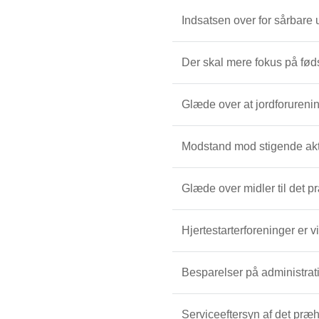
Indsatsen over for sårbare 
Der skal mere fokus på fø
Glæde over at jordforureni
Modstand mod stigende akti
Glæde over midler til det 
Hjertestarterforeninger er v
Besparelser på administrat
Serviceeftersyn af det præ