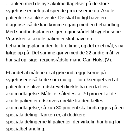
- Tanken med de nye akutmodtagelser på de store
sygehuse er netop at speede processerne op. Akutte
patienter skal ikke vente. De skal hurtigt have en
diagnose, så de kan komme i gang med en behandling.
Med sundhedsplanen siger regionsrådet til sygehusene:
Vi ønsker, at akutte patienter skal have en
behandlingsplan inden for fire timer, og det er et mål, vi vil
følge op på. Det samme gør vi med de 22 andre mål, vi
har sat op, siger regionsrådsformand Carl Holst (V).
Et andet af målene er at gøre indlæggelserne på
sygehusene så korte som muligt – for eksempel ved at
patienterne bliver udskrevet direkte fra den fælles
akutmodtagelse. Målet er således, at 70 procent af de
akutte patienter udskrives direkte fra den fælles
akutmodtagelse, så kun 30 procent skal indlægges på en
specialafdeling. Tanken er, at dedikere
specialafdelingerne til patienter, der virkelig har brug for
specialbehandling.