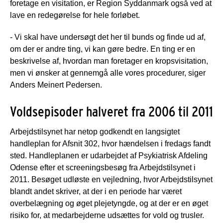
foretage en visitation, er Region Syddanmark også ved at
lave en redegørelse for hele forløbet.
- Vi skal have undersøgt det her til bunds og finde ud af,
om der er andre ting, vi kan gøre bedre. En ting er en
beskrivelse af, hvordan man foretager en kropsvisitation,
men vi ønsker at gennemgå alle vores procedurer, siger
Anders Meinert Pedersen.
Voldsepisoder halveret fra 2006 til 2011
Arbejdstilsynet har netop godkendt en langsigtet
handleplan for Afsnit 302, hvor hændelsen i fredags fandt
sted. Handleplanen er udarbejdet af Psykiatrisk Afdeling
Odense efter et screeningsbesøg fra Arbejdstilsynet i
2011. Besøget udløste en vejledning, hvor Arbejdstilsynet
blandt andet skriver, at der i en periode har været
overbelægning og øget plejetyngde, og at der er en øget
risiko for, at medarbejderne udsættes for vold og trusler.