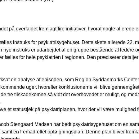
det på overfaldet fremlagt fire initiativer, hvoraf nogle allerede 
lles instruks for psykiatrisygehuset. Dette skete allerede 22. m
n nye instruks er udarbejdet af en gruppe bestående af ledere o
r fælles for hele psykiatrien i regionen. Den præciserer detaljer
sat en analyse af episoden, som Region Syddanmarks Center fo
de kommende uger, hvorefter konklusionerne vil blive gennemgået
e tre tilskadekomne så vidt det overhovedet er muligt, og med
.
ave et statustjek på psykiatriplanen, hvor der vil være mulighed fo
 Jacob Stengaard Madsen har bedt psykiatrisygehuset om en samle
et samt en fremadrettet opfølgningsplan. Denne plan bliver fremla