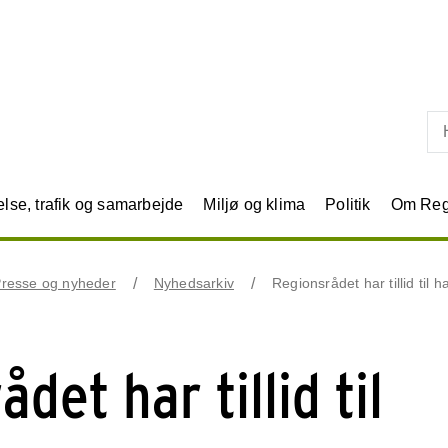
Skip til primært indhold
se, trafik og samarbejde
Miljø og klima
Politik
Om Reg
resse og nyheder
Nyhedsarkiv
Regionsrådet har tillid til 
det har tillid til