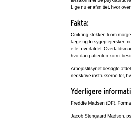
førstkommende psykiatriudv
Lige nu er afsnittet, hvor ove
Fakta:
Omkring klokken ti om morgen
læge og to sygeplejersker me
efter overfaldet. Overfaldsman
hvordan patienten kom i besi
Arbejdstilsynet besøgte afdel
nedskrive instrukserne for, hv
Yderligere informat
Freddie Madsen (DF), Forman
Jacob Stengaard Madsen, psy