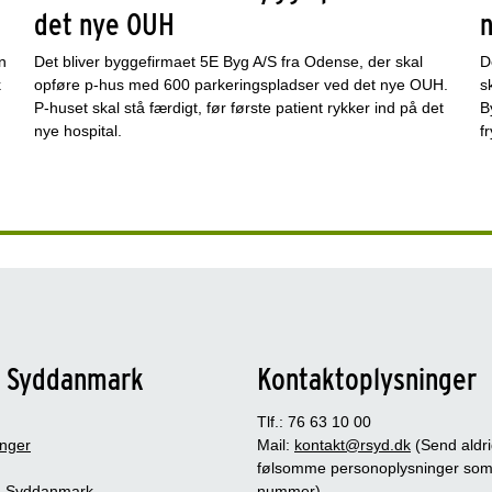
det nye OUH
n
Det bliver byggefirmaet 5E Byg A/S fra Odense, der skal
D
k
opføre p-hus med 600 parkeringspladser ved det nye OUH.
s
P-huset skal stå færdigt, før første patient rykker ind på det
B
nye hospital.
f
n Syddanmark
Kontaktoplysninger
Tlf.: 76 63 10 00
inger
Mail:
kontakt@rsyd.dk
(Send aldr
følsomme personoplysninger so
 Syddanmark
nummer)