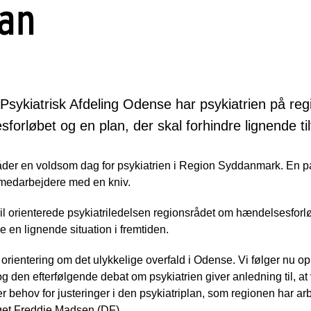
lan
å Psykiatrisk Afdeling Odense har psykiatrien på r
sforløbet og en plan, der skal forhindre lignende ti
åder en voldsom dag for psykiatrien i Region Syddanmark. En pat
 medarbejdere med en kniv.
 orienterede psykiatriledelsen regionsrådet om hændelsesforløbet
re en lignende situation i fremtiden.
g orientering om det ulykkelige overfald i Odense. Vi følger nu op 
g den efterfølgende debat om psykiatrien giver anledning til, at 
er behov for justeringer i den psykiatriplan, som regionen har ar
get Freddie Madsen (DF).