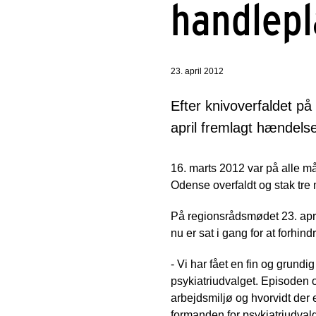
handlep
23. april 2012
Efter knivoverfaldet p
april fremlagt hændelse
16. marts 2012 var på alle m
Odense overfaldt og stak tre
På regionsrådsmødet 23. april
nu er sat i gang for at forhind
- Vi har fået en fin og grundi
psykiatriudvalget. Episoden o
arbejdsmiljø og hvorvidt der 
formanden for psykiatriudval