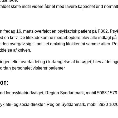
algsmøde.
rfaldet skete indtil videre åbnet med lavere kapacitet end normalt
 fredag 16. marts overfaldt en psykiatrisk patient på P302, Psy
d en kniv. De tilskadekomne medarbejdere blev alle indlagt på
den overgav sig til politiet omkring klokken ni samme aften. Poli
ddelse af kniven.
ingen efter overfaldet og i forlængelse af besøget, blev afdelin
ordan personalet visiterer patienter.
ion:
d for psykiatriudvalget, Region Syddanmark, mobil 5083 1579
kiatri- og socialdirektør, Region Syddanmark, mobil 2920 102