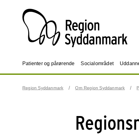
Patienter og pårørende
Socialområdet
Uddannel
Region Syddanmark
Om Region Syddanmark
P
Regionsrå