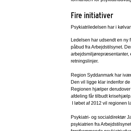
Fire initiativer
Psykiatriledelsen har i kølvan
Ledelsen har udsendt en ny fæ
påbud fra Arbejdstilsynet. De
arbejdsmiljørepræsentanter, e
retningslinjer.
Region Syddanmark har iværk
Den vil ligge klar indenfor 
Regionen hjælper derudover d
afdeling får tilbudt krisehjælp
I løbet af 2012 vil regionen l
Psykiatri- og socialdirektør
psykiatrien fra Arbejdstilsyn