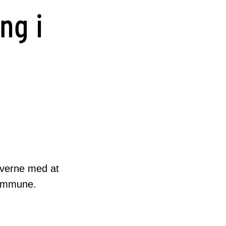
ng i
averne med at
Kommune.