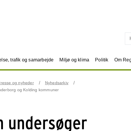
Skip til primært indhold
se, trafik og samarbejde
Miljø og klima
Politik
Om Reg
resse og nyheder
Nyhedsarkiv
ønderborg og Kolding kommuner
n undersøger