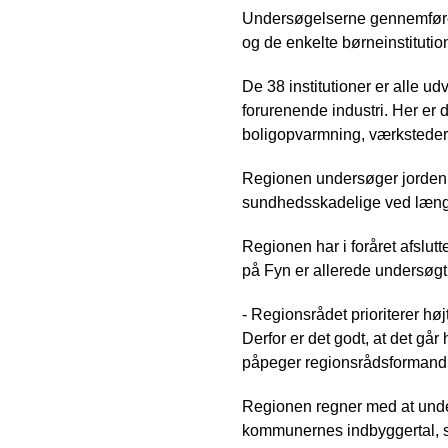
Undersøgelserne gennemføres
og de enkelte børneinstitutio
De 38 institutioner er alle ud
forurenende industri. Her er d
boligopvarmning, værksteder 
Regionen undersøger jorden for
sundhedsskadelige ved længe
Regionen har i foråret afslu
på Fyn er allerede undersøgt 
- Regionsrådet prioriterer højt
Derfor er det godt, at det gå
påpeger regionsrådsformand 
Regionen regner med at under
kommunernes indbyggertal, s