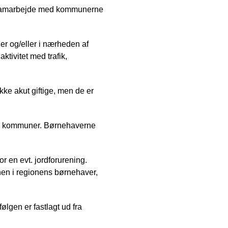
æt samarbejde med kommunerne
ner og/eller i nærheden af
ktivitet med trafik,
ikke akut giftige, men de er
jle kommuner. Børnehaverne
for en evt. jordforurening.
onen i regionens børnehaver,
lgen er fastlagt ud fra