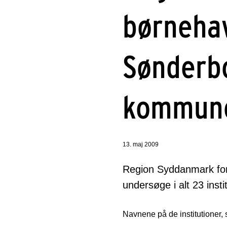
børnehav
Sønderbo
kommun
13. maj 2009
Region Syddanmark fort
undersøge i alt 23 ins
Navnene på de institutioner, 