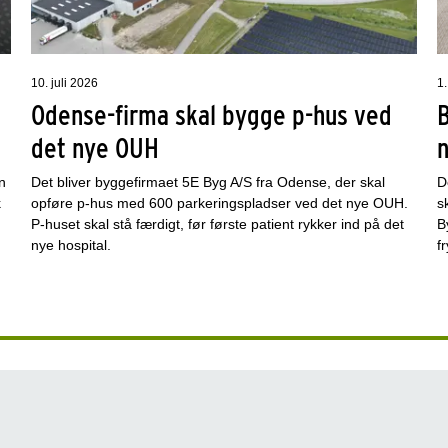
10. juli 2026
1.
Odense-firma skal bygge p-hus ved
det nye OUH
n
Det bliver byggefirmaet 5E Byg A/S fra Odense, der skal
D
k
opføre p-hus med 600 parkeringspladser ved det nye OUH.
s
P-huset skal stå færdigt, før første patient rykker ind på det
B
nye hospital.
f