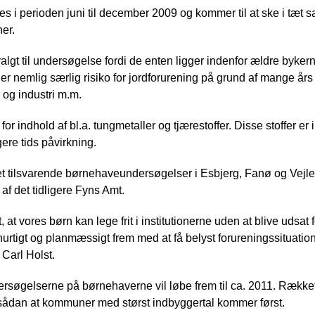
 i perioden juni til december 2009 og kommer til at ske i t
ner.
valgt til undersøgelse fordi de enten ligger indenfor ældre byker
er nemlig særlig risiko for jordforurening på grund af mange års a
og industri m.m.
 indhold af bl.a. tungmetaller og tjærestoffer. Disse stoffer er 
re tids påvirkning.
ttet tilsvarende børnehaveundersøgelser i Esbjerg, Fanø og Ve
af det tidligere Fyns Amt.
, at vores børn kan lege frit i institutionerne uden at blive udsat 
r hurtigt og planmæssigt frem med at få belyst forureningssituati
Carl Holst.
søgelserne på børnehaverne vil løbe frem til ca. 2011. Rækkefø
ådan at kommuner med størst indbyggertal kommer først.