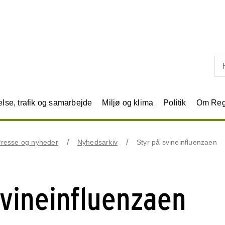
Skip til primært indhold
se, trafik og samarbejde
Miljø og klima
Politik
Om Reg
resse og nyheder
Nyhedsarkiv
Styr på svineinfluenzaen
svineinfluenzaen