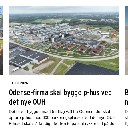
10. juli 2026
1.
Odense-firma skal bygge p-hus ved
det nye OUH
n
Det bliver byggefirmaet 5E Byg A/S fra Odense, der skal
D
k
opføre p-hus med 600 parkeringspladser ved det nye OUH.
s
P-huset skal stå færdigt, før første patient rykker ind på det
B