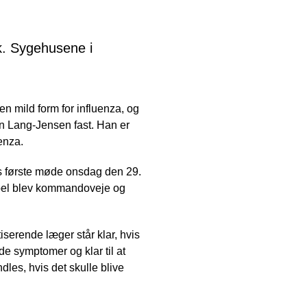
k. Sygehusene i
n mild form for influenza, og
sten Lang-Jensen fast. Han er
enza.
ns første møde onsdag den 29.
empel blev kommandoveje og
serende læger står klar, hvis
de symptomer og klar til at
les, hvis det skulle blive