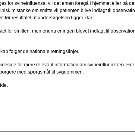
ges for svineinfluenza, vil det enten foregå i hjemmet eller på 
nisk mistanke om smitte vil patienten blive indlagt til observatio
r, før resultatet af undersøgelsen ligger klar.
stet for smitten, men endnu er ingen blevet indlagt til observatio
 følger de nationale retningslinjer.
eside for mere relevant information om svineinfluenzaen. Her
r borgere med spørgsmål til sygdommen.
ide.