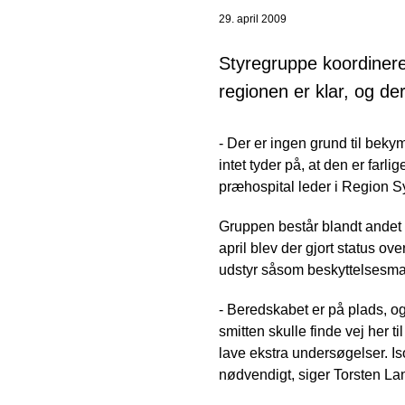
29. april 2009
Styregruppe koordiner
regionen er klar, og de
- Der er ingen grund til beky
intet tyder på, at den er farl
præhospital leder i Region 
Gruppen består blandt andet 
april blev der gjort status 
udstyr såsom beskyttelsesm
- Beredskabet er på plads, og
smitten skulle finde vej her 
lave ekstra undersøgelser. I
nødvendigt, siger Torsten L