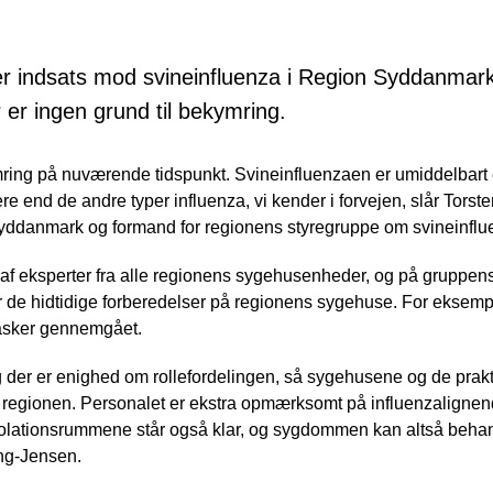
er indsats mod svineinfluenza i Region Syddanmar
r er ingen grund til bekymring.
mring på nuværende tidspunkt. Svineinfluenzaen er umiddelbart e
igere end de andre typer influenza, vi kender i forvejen, slår Tor
Syddanmark og formand for regionens styregruppe om svineinflu
af eksperter fra alle regionens sygehusenheder, og på gruppe
over de hidtidige forberedelser på regionens sygehuse. For eks
asker gennemgået.
 der er enighed om rollefordelingen, så sygehusene og de prakti
til regionen. Personalet er ekstra opmærksomt på influenzalignen
solationsrummene står også klar, og sygdommen kan altså behand
ang-Jensen.