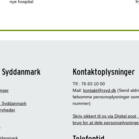
nye hospital.
f
n Syddanmark
Kontaktoplysninger
Tlf.: 76 63 10 00
inger
Mail:
kontakt@rsyd.dk
(Send aldr
følsomme personoplysninger so
 Syddanmark
nummer)
nyheder
Skriv sikkert til os via Digital post
brug for at dele personoplysninge
s
Telefontid
ddanmark,