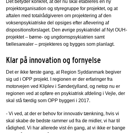
Det betyder konkret, at der nu skal etableres en ny
projektorganisation og styregruppe for projektet, og at
aftalen med totalrådgiveren om projektering af den
voksenpsykiatriske del opsiges efter aflevering af
dispositionsforslaget. Den øvrige psykiatridel af Nyt OUH-
projektet – børne- og ungdomspsykiatrien samt
fællesarealer – projekteres og bygges som planlagt.
Klar på innovation og fornyelse
Det er ikke første gang, at Region Syddanmark begiver
sig ud i OPP projekt. I regionen er der erfaringer fra
motorvejen ved Kliplev i Sønderjylland, og netop nu er
regionen ved at opføre en psykiatrisk afdeling i Vejle, der
skal stå færdig som OPP byggeri i 2017.
- Vi ved, at der er behov for innovativ tænkning, hvis vi
skal skabe de bedste rammer ud fra de midler, vi har til
rådighed. Vi har allerede vist én gang, at vi ikke er bange