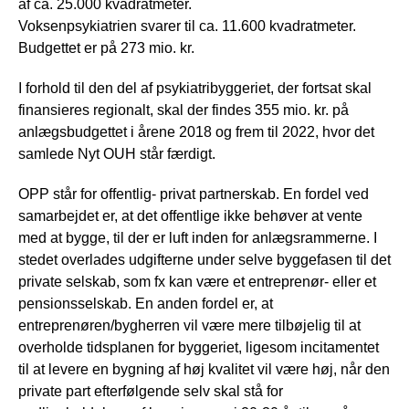
af ca. 25.000 kvadratmeter.
Voksenpsykiatrien svarer til ca. 11.600 kvadratmeter.
Budgettet er på 273 mio. kr.
I forhold til den del af psykiatribyggeriet, der fortsat skal
finansieres regionalt, skal der findes 355 mio. kr. på
anlægsbudgettet i årene 2018 og frem til 2022, hvor det
samlede Nyt OUH står færdigt.
OPP står for offentlig- privat partnerskab. En fordel ved
samarbejdet er, at det offentlige ikke behøver at vente
med at bygge, til der er luft inden for anlægsrammerne. I
stedet overlades udgifterne under selve byggefasen til det
private selskab, som fx kan være et entreprenør- eller et
pensionsselskab. En anden fordel er, at
entreprenøren/bygherren vil være mere tilbøjelig til at
overholde tidsplanen for byggeriet, ligesom incitamentet
til at levere en bygning af høj kvalitet vil være høj, når den
private part efterfølgende selv skal stå for