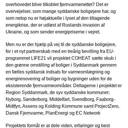
overhovedet blive tilkoblet fjernvarmenettet? Det er
overvejelser, som mange syddanske boligejere har, og
som netop nu er højaktuelle i lyset af den tiltagende
energikrise, der er udløst af Ruslands invasion af
Ukraine, og som sender energipriserne i vejret.
Men nu er der hjælp på vej til de syddanske boligejere,
for i et nyt partnerskab med en treårig bevilling fra EU-
programmet LIFE21 vil projektet COHEAT sætte skub i
den grønne omstilling af boliger i Syddanmark gennem
en fælles syddansk indsats for varmeomlægning og
energirenovering af boliger og bygninger uden for de
eksisterende fjernvarmeområder. Deltagerne i projektet er
Region Syddanmark, de syv syddanske kommuner;
Nyborg, Sønderborg, Middelfart, Svendborg, Faaborg-
Midtfyn, Assens og Kolding Kommune samt ProjectZero,
Dansk Fjernvarme, PlanEnergi og EC Network
Projektets formål er at dele viden, erfaringer og best