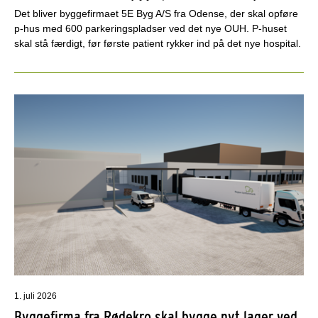
Det bliver byggefirmaet 5E Byg A/S fra Odense, der skal opføre
p-hus med 600 parkeringspladser ved det nye OUH. P-huset
skal stå færdigt, før første patient rykker ind på det nye hospital.
1. juli 2026
Byggefirma fra Rødekro skal bygge nyt lager ved