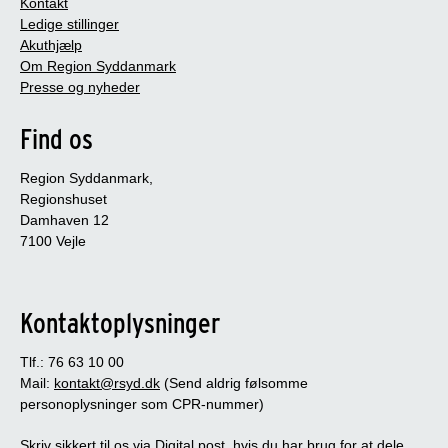
Kontakt
Ledige stillinger
Akuthjælp
Om Region Syddanmark
Presse og nyheder
Find os
Region Syddanmark,
Regionshuset
Damhaven 12
7100 Vejle
Kontaktoplysninger
Tlf.: 76 63 10 00
Mail:
kontakt@rsyd.dk
(Send aldrig følsomme
personoplysninger som CPR-nummer)
Skriv sikkert til os via Digital post, hvis du har brug for at dele