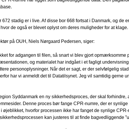
abase.
672 stadig er i live. Af disse bor 668 fortsat i Danmark, og de e
 hvor de også er blevet oplyst om deres muligheder for at klage.
ktør på OUH, Niels Nørgaard Pedersen, siger:
ukket for adgangen til filen, så snart vi blev gjort opmærksomme 
æsentationen, og materialet har indgået i et fagligt undervisning
ndtere personoplysninger. Når det er sagt, er der selvfølgelig sta
or har vi anmeldt det til Datatilsynet. Jeg vil samtidig gerne un
Region Syddanmark en ny sikkerhedsproces, der skal forhindre,
mesider. Denne proces bør fange CPR-numre, der er synlige p
 øjeblikket, hvorfor processen ikke har fanget de synlige CPR
ikkerhedsprocessen kan justeres til at finde bagvedliggende ”u