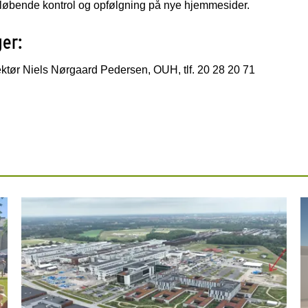
øbende kontrol og opfølgning på nye hjemmesider.
ger:
ktør Niels Nørgaard Pedersen, OUH, tlf. 20 28 20 71