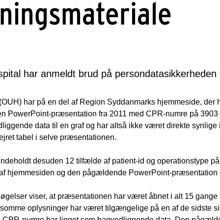
ningsmateriale
pital har anmeldt brud på persondatasikkerheden ti
 (OUH) har på en del af Region Syddanmarks hjemmeside, der ha
 en PowerPoint-præsentation fra 2011 med CPR-numre på 3903 
gende data til en graf og har altså ikke været direkte synlige
jret tabel i selve præsentationen.
deholdt desuden 12 tilfælde af patient-id og operationstype p
f hjemmesiden og den pågældende PowerPoint-præsentation er
lser viser, at præsentationen har været åbnet i alt 15 gange i
ølsomme oplysninger har været tilgængelige på en af de sidste si
este CPR-numre har ligget som bagvedliggende data. Den pågæld