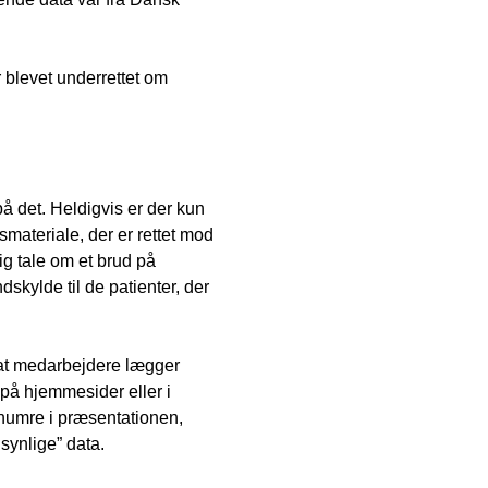
r blevet underrettet om
på det. Heldigvis er der kun
smateriale, der er rettet mod
dig tale om et brud på
dskylde til de patienter, der
 at medarbejdere lægger
å hjemmesider eller i
-numre i præsentationen,
synlige” data.