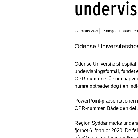
undervis
27. marts 2020
Kategori:
It-sikkerhed
Odense Universitetshos
Odense Universitetshospital
undervisningsformål, fundet
CPR-numrene lå som bagvedlig
numre optræder dog i en indle
PowerPoint-præsentationen in
CPR-nummer. Både den del a
Region Syddanmarks undersøge
fjernet 6. februar 2020. De f
på 52 sider, og langt de fl