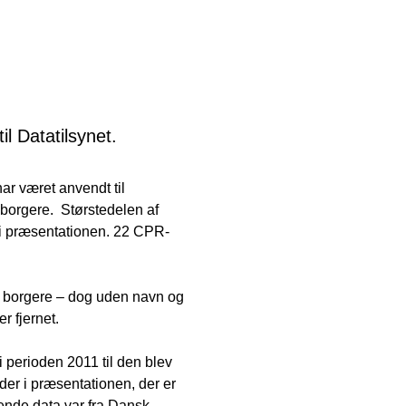
l Datatilsynet.
r været anvendt til
borgere. Størstedelen af
 i præsentationen. 22 CPR-
å borgere – dog uden navn og
 fjernet.
 perioden 2011 til den blev
der i præsentationen, der er
ende data var fra Dansk