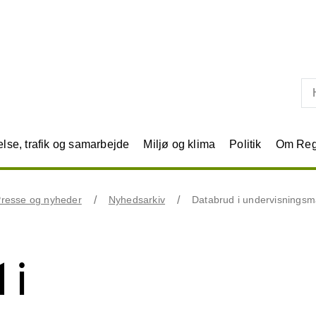
Skip til primært indhold
se, trafik og samarbejde
Miljø og klima
Politik
Om Reg
resse og nyheder
Nyhedsarkiv
Databrud i undervisningsm
 i