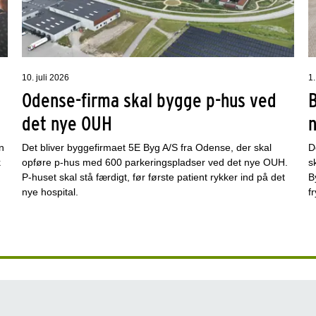
10. juli 2026
1.
Odense-firma skal bygge p-hus ved
det nye OUH
n
Det bliver byggefirmaet 5E Byg A/S fra Odense, der skal
D
k
opføre p-hus med 600 parkeringspladser ved det nye OUH.
s
P-huset skal stå færdigt, før første patient rykker ind på det
B
nye hospital.
f