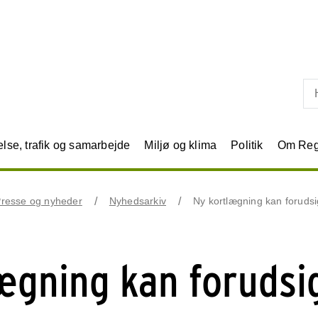
Skip til primært indhold
se, trafik og samarbejde
Miljø og klima
Politik
Om Reg
resse og nyheder
Nyhedsarkiv
Ny kortlægning kan forud
ægning kan forudsi