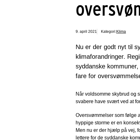
oversvø
9. april 2021
Kategori:
Klima
Nu er der godt nyt til
klimaforandringer. Regi
syddanske kommuner, så
fare for oversvømmelse
Når voldsomme skybrud og s
svabere have svært ved at fo
Oversvømmelser som følge a
hyppige storme er en konsekv
Men nu er der hjælp på vej,
lettere for de syddanske komm