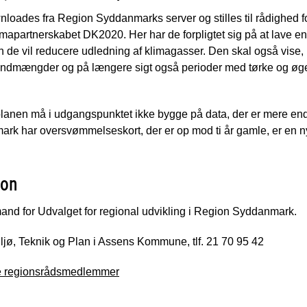
nloades fra Region Syddanmarks server og stilles til rådighed
imapartnerskabet DK2020. Her har de forpligtet sig på at lave e
rdan de vil reducere udledning af klimagasser. Den skal også vise
andmængder og på længere sigt også perioder med tørke og øget
lanen må i udgangspunktet ikke bygge på data, der er mere end
k har oversvømmelseskort, der er op mod ti år gamle, er en ny
ion
nd for Udvalget for regional udvikling i Region Syddanmark.
iljø, Teknik og Plan i Assens Kommune, tlf. 21 70 95 42
ge regionsrådsmedlemmer