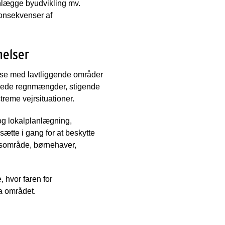
anlægge byudvikling mv.
 konsekvenser af
melser
else med lavtliggende områder
 øgede regnmængder, stigende
eme vejrsituationer.
g lokalplanlægning,
sætte i gang for at beskytte
husområde, børnehaver,
 hvor faren for
ra området.