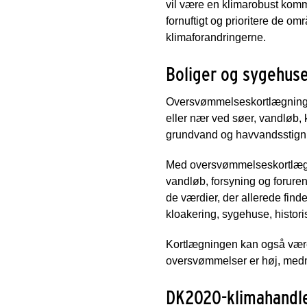
vil være en klimarobust komm
fornuftigt og prioritere de o
klimaforandringerne.
Boliger og sygehus
Oversvømmelseskortlægningen 
eller nær ved søer, vandløb,
grundvand og havvandsstign
Med oversvømmelseskortlægn
vandløb, forsyning og forureni
de værdier, der allerede fin
kloakering, sygehuse, histori
Kortlægningen kan også være m
oversvømmelser er høj, medm
DK2020-klimahandl