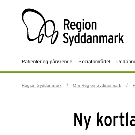
Patienter og pårørende
Socialområdet
Uddannel
Region Syddanmark
Om Region Syddanmark
P
Ny kortl