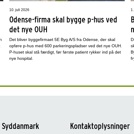
10. juli 2026
1.
Odense-firma skal bygge p-hus ved
det nye OUH
n
Det bliver byggefirmaet 5E Byg A/S fra Odense, der skal
D
k
opføre p-hus med 600 parkeringspladser ved det nye OUH.
s
P-huset skal stå færdigt, før første patient rykker ind på det
B
nye hospital.
f
n Syddanmark
Kontaktoplysninger