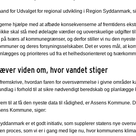
d for Udvalget for regional udvikling i Region Syddanmark, si
 gerne hjælpe med at afbøde konsekvenserne af fremtidens ekstr
ikke skal stå med ødelagte værdier og uoverskuelige udgifter ti
på tværs af kommunegrænser, og derfor stiller vi nu den nyeste
ommuner og deres forsyningsselskaber. Det er vores mål, at k
anlægges og prioriteres ud fra et helhedsorienteret og tværkomm
ræver viden om, hvor vandet stiger
emskrive, hvordan faren for oversvømmelse i givne områder kan
dlag i forhold til at sikre nødvendigt beredskab og planlægge k
em til at få den nyeste data til rådighed, er Assens Kommune. D
Assens Kommune, siger:
yddanmark er et godt initiativ, som supplerer statens nye over
i den proces, som vi er i gang med lige nu, hvor kommunens klima