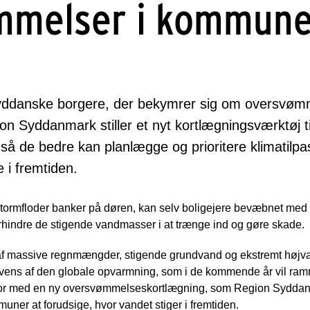
mmelser i kommun
 syddanske borgere, der bekymrer sig om oversvøm
on Syddanmark stiller et nyt kortlægningsværktøj ti
 de bedre kan planlægge og prioritere klimatilpas
 i fremtiden.
tormfloder banker på døren, kan selv boligejere bevæbnet me
rhindre de stigende vandmasser i at trænge ind og gøre skade.
f massive regnmængder, stigende grundvand og ekstremt højv
ens af den globale opvarmning, som i de kommende år vil ramme
 for med en ny oversvømmelseskortlægning, som Region Syddanma
uner at forudsige, hvor vandet stiger i fremtiden.