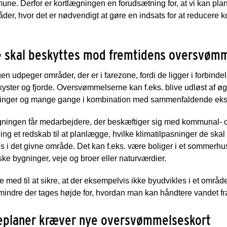
une. Derfor er kortlægningen en forudsætning for, at vi kan pl
mråder, hvor det er nødvendigt at gøre en indsats for at reducere
e skal beskyttes mod fremtidens oversvøm
udpeger områder, der er i farezone, fordi de ligger i forbind
 kyster og fjorde. Oversvømmelserne kan f.eks. blive udløst af
inger og mange gange i kombination med sammenfaldende ekstr
ingen får medarbejdere, der beskæftiger sig med kommunal- o
ng et redskab til at planlægge, hvilke klimatilpasninger de skal 
des i det givne område. Det kan f.eks. være boliger i et sommer
ske bygninger, veje og broer eller naturværdier.
ed til at sikre, at der eksempelvis ikke byudvikles i et område,
indre der tages højde for, hvordan man kan håndtere vandet f
eplaner kræver nye oversvømmelseskort