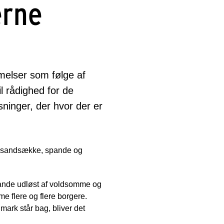
erne
melser som følge af
l rådighed for de
ninger, der hvor der er
d sandsække, spande og
ande udløst af voldsomme og
 flere og flere borgere.
rk står bag, bliver det