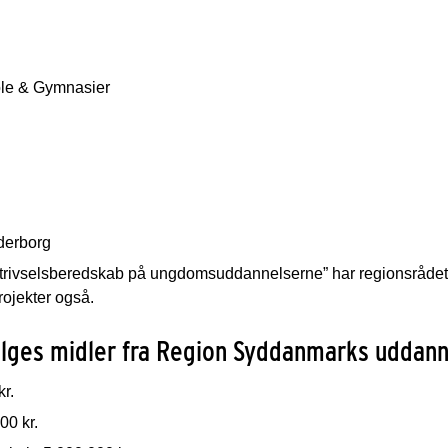
le & Gymnasier
derborg
 trivselsberedskab på ungdomsuddannelserne” har regionsrådet 
rojekter også.
ilges midler fra Region Syddanmarks uddann
r.
00 kr.