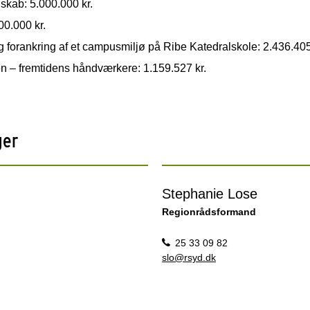
skab: 5.000.000 kr.
00.000 kr.
g forankring af et campusmiljø på Ribe Katedralskole: 2.436.405
en – fremtidens håndværkere: 1.159.527 kr.
ger
Stephanie Lose
Regionrådsformand
25 33 09 82
slo@rsyd.dk