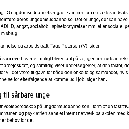
 og 13 ungdomsuddannelser gået sammen om en fælles indsats for
ennemføre deres ungdomsuddannelse. Det er unge, der kan have f
HD, angst, socialfobi, spiseforstyrrelser mm. eller sociale, 
 misbrug.
annelse og arbejdskraft, Tage Petersen (V), siger:
å få som overhovedet muligt bliver tabt på vej igennem uddannel
 arbejdskraft, og samtidig viser undersøgelser, at den faktor, de
erfor vil det være til gavn for både den enkelte og samfundet, hvi
else for efterfølgende at komme ud i job, siger han.
g til sårbare unge
 trivselsberedskab på ungdomsuddannelsen i form af en fast triv
munen og psykiatrien samt et internt netværk på skolen med kon
r er behov for det.