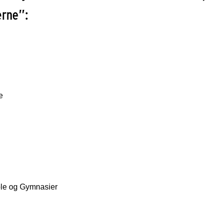
rne”:
e
le og Gymnasier