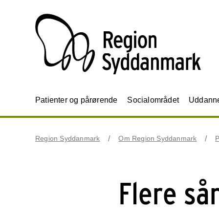
Patienter og pårørende
Socialområdet
Uddannel
Region Syddanmark
Om Region Syddanmark
P
Flere så