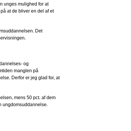
en unges mulighed for at
å at de bliver en del af et
gdomsuddannelsen. Det
dervisningen.
ddannelses- og
remtiden manglen på
lse. Derfor er jeg glad for, at
nelsen, mens 50 pct. af dem
å en ungdomsuddannelse.