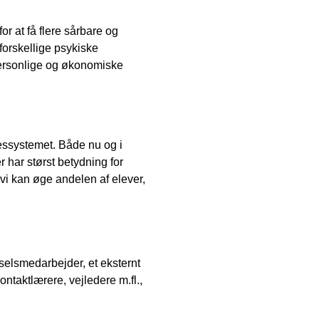
 at få flere sårbare og
orskellige psykiske
personlige og økonomiske
sessystemet. Både nu og i
r har størst betydning for
s vi kan øge andelen af elever,
selsmedarbejder, et eksternt
taktlærere, vejledere m.fl.,