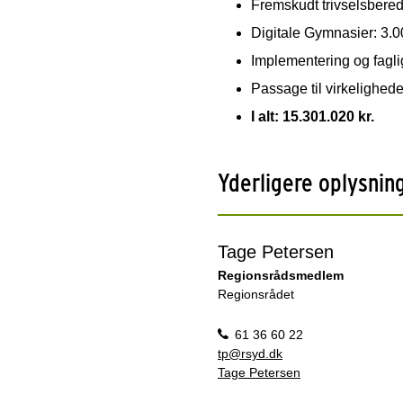
Fremskudt trivselsbered
Digitale Gymnasier: 3.0
Implementering og fagli
Passage til virkelighed
I alt: 15.301.020 kr.
Yderligere oplysnin
Tage Petersen
Regionsrådsmedlem
Regionsrådet
61 36 60 22
tp@rsyd.dk
Tage Petersen