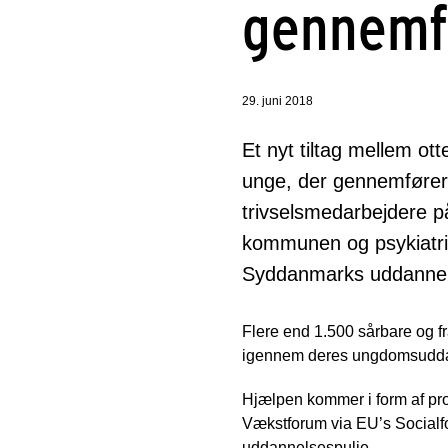
gennemf
29. juni 2018
Et nyt tiltag mellem o
unge, der gennemfører 
trivselsmedarbejdere p
kommunen og psykiatrie
Syddanmarks uddannels
Flere end 1.500 sårbare og fr
igennem deres ungdomsudd
Hjælpen kommer i form af pr
Vækstforum via EU’s Socialfon
uddannelsespulje.