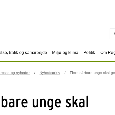
Skip til primært indhold
se, trafik og samarbejde
Miljø og klima
Politik
Om Reg
resse og nyheder
Nyhedsarkiv
Flere sårbare unge skal 
rbare unge skal