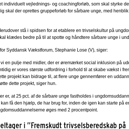
t individuelt vejlednings- og coachingforløb, som skal styrke d
 skal der oprettes gruppeforløb for sårbare unge, med henblik p
erudover stå i spidsen for at etablere en trivselskultur på un
kal klædes bedre på til at spotte og håndtere sårbare unge i un
or Syddansk Vækstforum, Stephanie Lose (V), siger:
vi en pulje med midler, der er øremærket social inklusion på u
ig er vores største udfordring i forhold til at skabe vækst i f
dette projekt kan bidrage til, at flere unge gennemfører en uddanne
te dette projekt, siger hun.
ter er, at 25 pct. af de sårbare unge fastholdes i ungdomsuddan
e kan få den hjælp, de har brug for, inden de igen kan starte p
ungdomsuddannelserne øges med 2 procentpoint.
 deltager i ”Fremskudt trivselsberedskab på