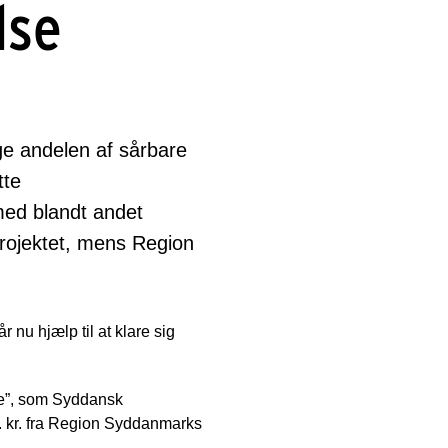
lse
ge andelen af sårbare
tte
med blandt andet
projektet, mens Region
 nu hjælp til at klare sig
ne”, som Syddansk
o. kr. fra Region Syddanmarks