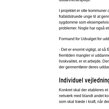
I projektet er otte kommuner
frafaldstruede unge til at g
sygdomme som eksempelvis AD
problemer. Nogle har også et
Formand for Udvalget for udd
- Det er enormt vigtigt, at s
fremtiden mangler vi uddannet
livskvalitet, er et arbejde. D
der gennemfører deres uddann
Individuel vejlednin
Konkret skal der etableres et
netværk med blandt andet kom
som skal træde i kraft, når de