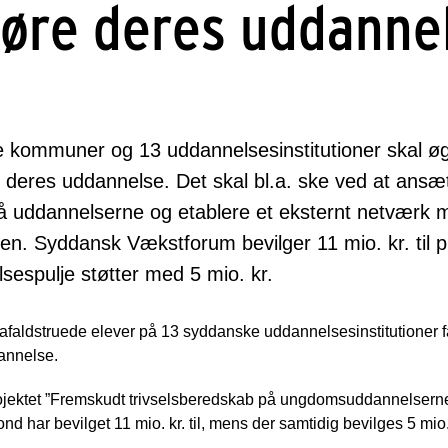
øre deres uddanne
tte kommuner og 13 uddannelsesinstitutioner skal ø
deres uddannelse. Det skal bl.a. ske ved at ansæ
å uddannelserne og etablere et eksternt netværk 
n. Syddansk Vækstforum bevilger 11 mio. kr. til 
espulje støtter med 5 mio. kr.
afaldstruede elever på 13 syddanske uddannelsesinstitutioner får
annelse.
ojektet ”Fremskudt trivselsberedskab på ungdomsuddannelser
d har bevilget 11 mio. kr. til, mens der samtidig bevilges 5 mi