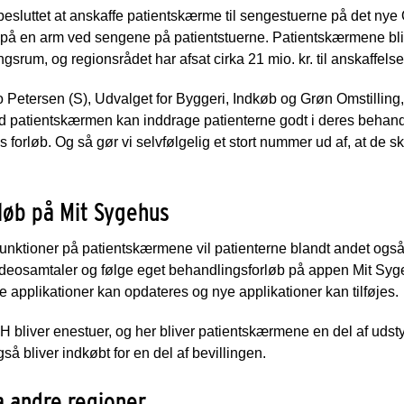
 besluttet at anskaffe patientskærme til sengestuerne på det ny
på en arm ved sengene på patientstuerne. Patientskærmene bliv
gsrum, og regionsrådet har afsat cirka 21 mio. kr. til anskaffel
etersen (S), Udvalget for Byggeri, Indkøb og Grøn Omstilling, 
i med patientskærmen kan inddrage patienterne godt i deres beha
s forløb. Og så gør vi selvfølgelig et stort nummer ud af, at de s
løb på Mit Sygehus
unktioner på patientskærmene vil patienterne blandt andet ogs
deosamtaler og følge eget behandlingsforløb på appen Mit Sy
de applikationer kan opdateres og nye applikationer kan tilføjes.
 bliver enestuer, og her bliver patientskærmene en del af uds
gså bliver indkøbt for en del af bevillingen.
a andre regioner