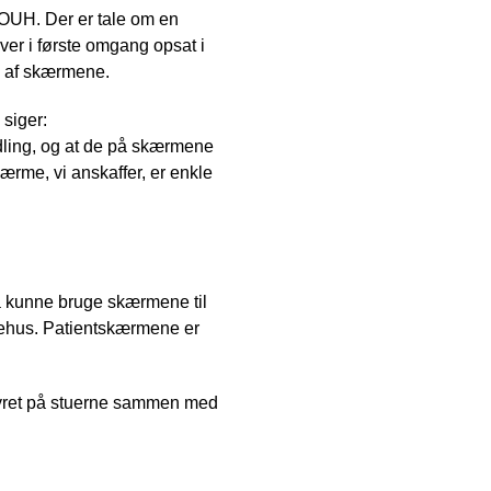
e OUH. Der er tale om en
er i første omgang opsat i
se af skærmene.
siger:
ndling, og at de på skærmene
kærme, vi anskaffer, er enkle
å kunne bruge skærmene til
gehus. Patientskærmene er
tyret på stuerne sammen med