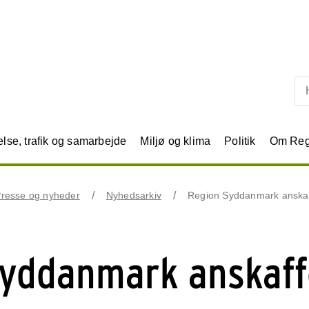
Skip til primært indhold
se, trafik og samarbejde
Miljø og klima
Politik
Om Reg
resse og nyheder
Nyhedsarkiv
Region Syddanmark anskaf
Syddanmark anskaff