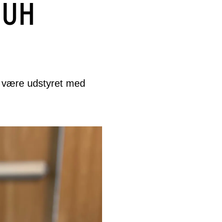
OUH
s være udstyret med