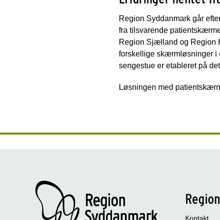
Region Syddanmark går efter a
fra tilsvarende patientskærm
Region Sjælland og Region H
forskellige skærmløsninger 
sengestue er etableret på d
Løsningen med patientskær
Regio
Kontakt