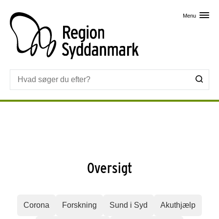
Skip til primært indhold
Menu
Oversigt
Corona
Forskning
Sund i Syd
Akuthjælp