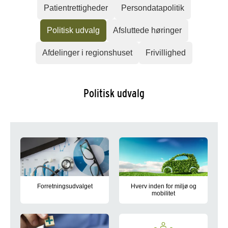
Patientrettigheder
Persondatapolitik
Politisk udvalg
Afsluttede høringer
Afdelinger i regionshuset
Frivillighed
Politisk udvalg
Forretningsudvalget
Hverv inden for miljø og
mobilitet
Forretningsudvalget består af 15 medlemmer, og beskæftige
Oversigt over personer, som Reg