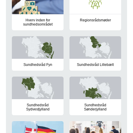
Hverv inden for
Regionsrådsmøder
sundhedsområdet
Regionsrådet holder møde hver m
Oversigt over personer, som Regionsrådet har udpeget til di
Sundhedsråd Fyn
Sundhedsråd Lillebælt
Sundhedsrådets opgave er at lede og udvikle det nære sund
Sundhedsrådets opgave er at l
Sundhedsråd
Sundhedsråd
Sydvestjylland
Sønderjylland
Sundhedsrådets opgave er at lede og udvikle det nære sund
Sundhedsrådets opgave er at l