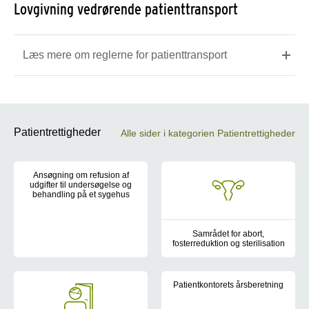
Lovgivning vedrørende patienttransport
Læs mere om reglerne for patienttransport
Patientrettigheder
Alle sider i kategorien Patientrettigheder
Ansøgning om refusion af
udgifter til undersøgelse og
behandling på et sygehus
Find information om, hvordan du ansøger om refusion af udgifter
Samrådet for abort,
fosterreduktion og sterilisation
Samrådet for abort, fosterreduk
Patientkontorets årsberetning
Patientkontoret udarbejder årsb