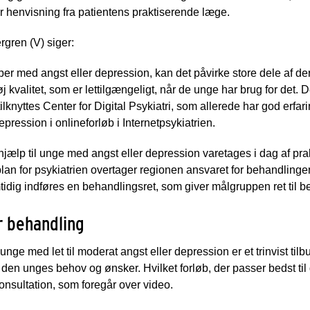
er henvisning fra patientens praktiserende læge.
gren (V) siger:
 med angst eller depression, kan det påvirke store dele af deres 
j kvalitet, som er lettilgængeligt, når de unge har brug for det. De
lknyttes Center for Digital Psykiatri, som allerede har god erfa
epression i onlineforløb i Internetpsykiatrien.
hjælp til unge med angst eller depression varetages i dag af pr
lan for psykiatrien overtager regionen ansvaret for behandlinge
tidig indføres en behandlingsret, som giver målgruppen ret til 
r behandling
unge med let til moderat angst eller depression er et trinvist tilb
 den unges behov og ønsker. Hvilket forløb, der passer bedst til 
onsultation, som foregår over video.