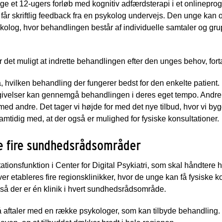
 unge et 12-ugers forløb med kognitiv adfærdsterapi i et onlinepro
får skriftlig feedback fra en psykolog undervejs. Den unge kan
ykolog, hvor behandlingen består af individuelle samtaler og gr
 det muligt at indrette behandlingen efter den unges behov, fort
å, hvilken behandling der fungerer bedst for den enkelte patient
ivelser kan gennemgå behandlingen i deres eget tempo. Andre fo
ed andre. Det tager vi højde for med det nye tilbud, hvor vi by
amtidig med, at der også er mulighed for fysiske konsultationer.
de fire sundhedsrådsområder
tationsfunktion i Center for Digital Psykiatri, som skal håndtere 
r etableres fire regionsklinikker, hvor de unge kan få fysiske ko
 så der er én klinik i hvert sundhedsrådsområde.
å aftaler med en række psykologer, som kan tilbyde behandling. D