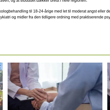
pgaven, og at tilbuddet dækker bredt i hele regionen.
ologbehandling til 18-24-årige med let til moderat angst eller d
sykiatri og midler fra den tidligere ordning med praktiserende ps