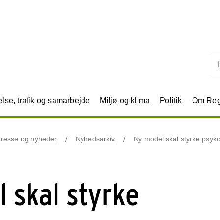
Skip til primært indhold
se, trafik og samarbejde
Miljø og klima
Politik
Om Reg
resse og nyheder
Nyhedsarkiv
Ny model skal styrke psyk
 skal styrke