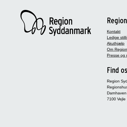
Regio
Kontakt
Ledige still
Akuthjælp
Om Region
Presse og 
Find o
Region Sy
Regionshu
Damhaven
7100 Vejle