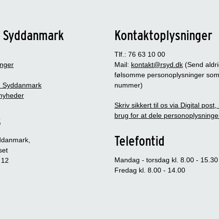
n Syddanmark
Kontaktoplysninger
Tlf.: 76 63 10 00
inger
Mail:
kontakt@rsyd.dk
(Send aldr
følsomme personoplysninger so
 Syddanmark
nummer)
nyheder
Skriv sikkert til os via Digital post
brug for at dele personoplysninge
s
Telefontid
ddanmark,
set
Mandag - torsdag kl. 8.00 - 15.30
 12
Fredag kl. 8.00 - 14.00