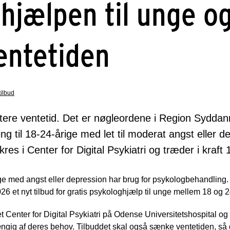
hjælpen til unge o
entetiden
tilbud
kortere ventetid. Det er nøgleordene i Region Sydd
ng til 18-24-årige med let til moderat angst eller 
res i Center for Digital Psykiatri og træder i kraft
nge med angst eller depression har brug for psykologbehandling.
6 et nyt tilbud for gratis psykologhjælp til unge mellem 18 og 2
t Center for Digital Psykiatri på Odense Universitetshospital og 
ig af deres behov. Tilbuddet skal også sænke ventetiden, så de