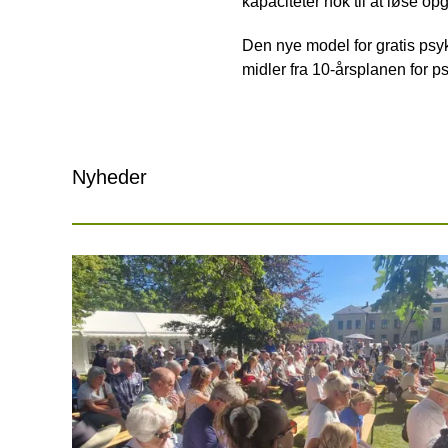
kapaciteter nok til at løse o
Den nye model for gratis psyk
midler fra 10-årsplanen for p
Nyheder