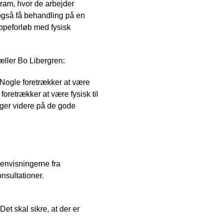
gram, hvor de arbejder
 også få behandling på en
uppeforløb med fysisk
æller Bo Libergren:
. Nogle foretrækker at være
retrækker at være fysisk til
gger videre på de gode
henvisningerne fra
nsultationer.
et skal sikre, at der er