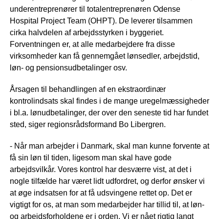
underentreprenører til totalentreprenøren Odense
Hospital Project Team (OHPT). De leverer tilsammen
cirka halvdelen af arbejdsstyrken i byggeriet.
Forventningen er, at alle medarbejdere fra disse
virksomheder kan få gennemgået lønsedler, arbejdstid,
løn- og pensionsudbetalinger osv.
Årsagen til behandlingen af en ekstraordinær
kontrolindsats skal findes i de mange uregelmæssigheder
i bl.a. lønudbetalinger, der over den seneste tid har fundet
sted, siger regionsrådsformand Bo Libergren.
- Når man arbejder i Danmark, skal man kunne forvente at
få sin løn til tiden, ligesom man skal have gode
arbejdsvilkår. Vores kontrol har desværre vist, at det i
nogle tilfælde har været lidt udfordret, og derfor ønsker vi
at øge indsatsen for at få udsvingene rettet op. Det er
vigtigt for os, at man som medarbejder har tillid til, at løn-
og arbejdsforholdene er i orden. Vi er nået rigtig langt