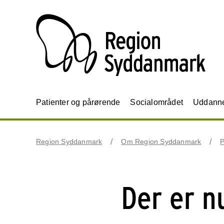
Patienter og pårørende
Socialområdet
Uddannel
Region Syddanmark
Om Region Syddanmark
P
Der er n