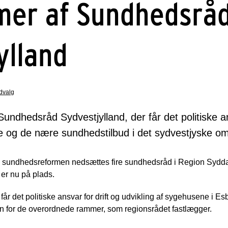
er af Sundhedsrå
ylland
udvalg
ndhedsråd Sydvestjylland, der får det politiske an
e og de nære sundhedstilbud i det sydvestjyske om
ge sundhedsreformen nedsættes fire sundhedsråd i Region Syd
er nu på plads.
r det politiske ansvar for drift og udvikling af sygehusene i E
 for de overordnede rammer, som regionsrådet fastlægger.