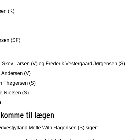
sen (K)
rsen (SF)
Skov Larsen (V) og Frederik Vestergaard Jørgensen (S)
 Andersen (V)
n Thøgersen (S)
e Nielsen (S)
)
t komme til lægen
vestjylland Mette With Hagensen (S) siger: