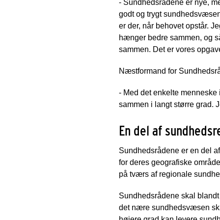
- Sundhedsrådene er nye, men
godt og trygt sundhedsvæsen 
er der, når behovet opstår. 
hænger bedre sammen, og så de
sammen. Det er vores opgav
Næstformand for Sundhedsrå
- Med det enkelte menneske i 
sammen i langt større grad. Jeg
En del af sundheds
Sundhedsrådene er en del af
for deres geografiske områd
på tværs af regionale sundh
Sundhedsrådene skal blandt 
det nære sundhedsvæsen skal 
højere grad kan levere sund