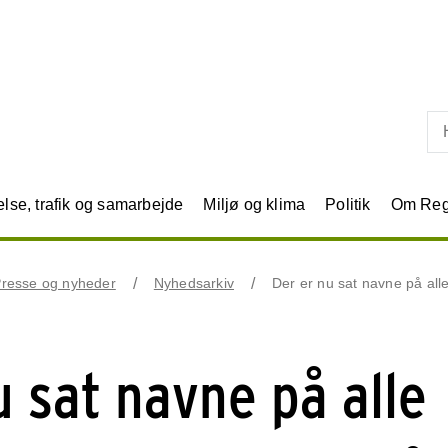
Skip til primært indhold
se, trafik og samarbejde
Miljø og klima
Politik
Om Reg
resse og nyheder
Nyhedsarkiv
Der er nu sat navne på al
u sat navne på alle