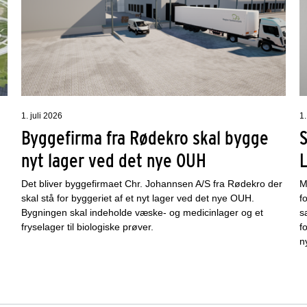
1. juli 2026
1.
Byggefirma fra Rødekro skal bygge
nyt lager ved det nye OUH
L
Det bliver byggefirmaet Chr. Johannsen A/S fra Rødekro der
M
.
skal stå for byggeriet af et nyt lager ved det nye OUH.
f
Bygningen skal indeholde væske- og medicinlager og et
s
fryselager til biologiske prøver.
f
n