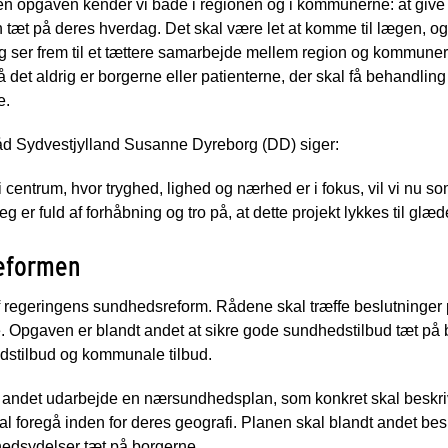
 opgaven kender vi både i regionen og i kommunerne: at give b
tæt på deres hverdag. Det skal være let at komme til lægen, og
Jeg ser frem til et tættere samarbejde mellem region og kommun
t aldrig er borgerne eller patienterne, der skal få behandling 
e.
d Sydvestjylland Susanne Dyreborg (DD) siger:
centrum, hvor tryghed, lighed og nærhed er i fokus, vil vi nu s
 er fuld af forhåbning og tro på, at dette projekt lykkes til glæde
reformen
 regeringens sundhedsreform. Rådene skal træffe beslutninge
e. Opgaven er blandt andet at sikre gode sundhedstilbud tæt
edstilbud og kommunale tilbud.
andet udarbejde en nærsundhedsplan, som konkret skal beskri
foregå inden for deres geografi. Planen skal blandt andet bes
hedsydelser tæt på borgerne.