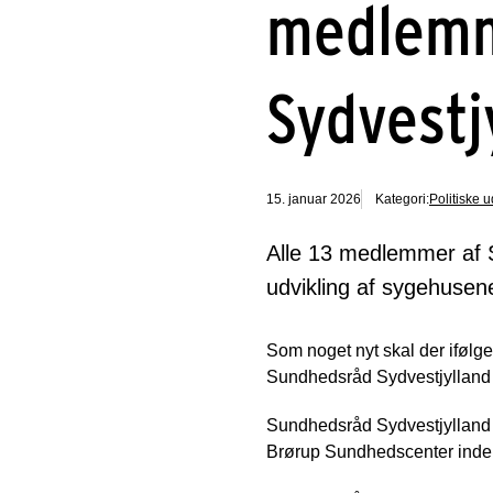
medlemm
Sydvestj
15. januar 2026
Kategori:
Politiske 
Alle 13 medlemmer af Su
udvikling af sygehusen
Som noget nyt skal der iføl
Sundhedsråd Sydvestjylland 
Sundhedsråd Sydvestjylland få
Brørup Sundhedscenter inden