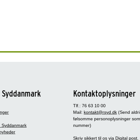
n Syddanmark
Kontaktoplysninger
Tlf.: 76 63 10 00
inger
Mail:
kontakt@rsyd.dk
(Send aldr
følsomme personoplysninger so
 Syddanmark
nummer)
nyheder
Skriv sikkert til os via Digital post