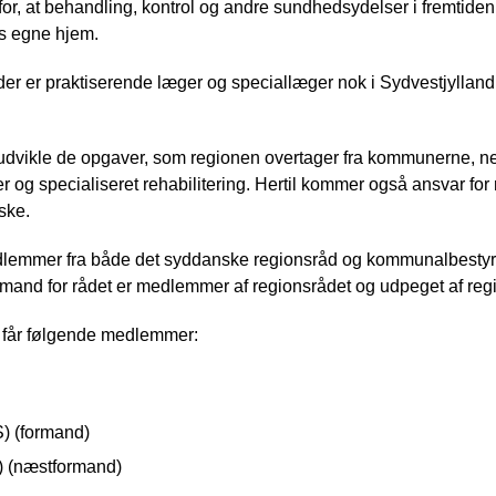
or, at behandling, kontrol og andre sundhedsydelser i fremtide
es egne hjem.
 der er praktiserende læger og speciallæger nok i Sydvestjylland,
udvikle de opgaver, som regionen overtager fra kommunerne, ne
og specialiseret rehabilitering. Hertil kommer også ansvar for 
ske.
lemmer fra både det syddanske regionsråd og kommunalbestyrel
and for rådet er medlemmer af regionsrådet og udpeget af reg
 får følgende medlemmer:
) (formand)
 (næstformand)