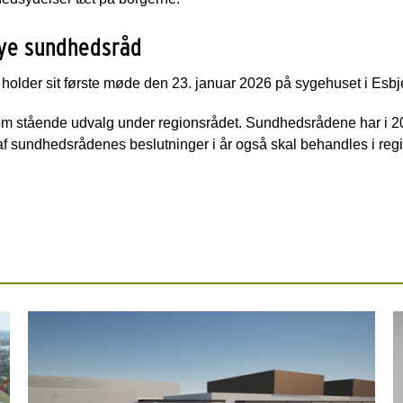
nye sundhedsråd
older sit første møde den 23. januar 2026 på sygehuset i Esbj
m stående udvalg under regionsrådet. Sundhedsrådene har i 2
e af sundhedsrådenes beslutninger i år også skal behandles i reg