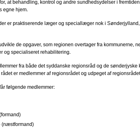
or, at behandling, kontrol og andre sundhedsydelser i fremtide
es egne hjem.
 der er praktiserende læger og speciallæger nok i Sønderjylland, 
udvikle de opgaver, som regionen overtager fra kommunerne, ne
og specialiseret rehabilitering.
lemmer fra både det syddanske regionsråd og de sønderjyske 
rådet er medlemmer af regionsrådet og udpeget af regionsråde
får følgende medlemmer:
(formand)
) (næstformand)