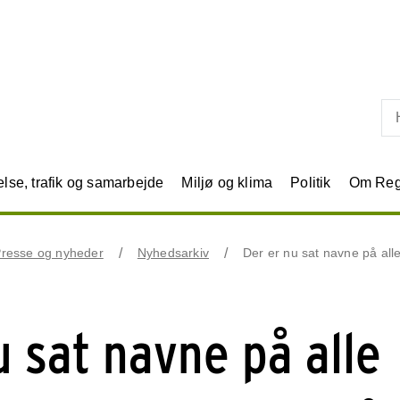
Skip til primært indhold
se, trafik og samarbejde
Miljø og klima
Politik
Om Reg
resse og nyheder
Nyhedsarkiv
Der er nu sat navne på al
u sat navne på alle