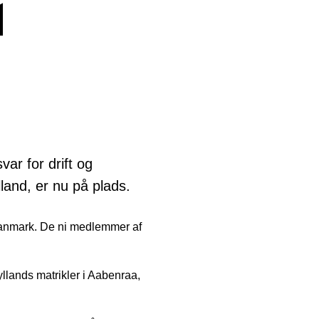
d
ar for drift og
land, er nu på plads.
danmark. De ni medlemmer af
yllands matrikler i Aabenraa,