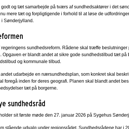
or et godt og tæt samarbejde på tværs af sundhedsaktører i det sø
nu mere tæt og forpligtigende i forhold til at løse de udfordringe
i Sønderjylland.
reformen
 regeringens sundhedsreform. Rådene skal træffe beslutninge
e. Opgaven er blandt andet at sikre gode sundhedstilbud tæt
edstilbud og kommunale tilbud.
andet udarbejde en nærsundhedsplan, som konkret skal beskri
foregå inden for deres geografi. Planen skal blandt andet bes
hedsydelser tæt på borgerne.
nye sundhedsråd
older sit første møde den 27. januar 2026 på Sygehus Sønderj
m stående udvalg under regionsrådet. Sundhedsrådene har i 2