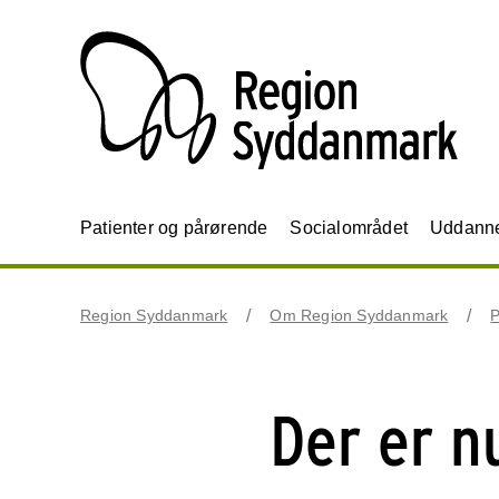
Patienter og pårørende
Socialområdet
Uddannel
Region Syddanmark
Om Region Syddanmark
P
Der er n