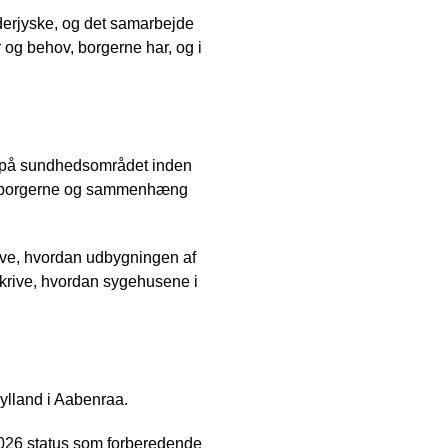
nderjyske, og det samarbejde
r og behov, borgerne har, og i
r på sundhedsområdet inden
 på borgerne og sammenhæng
ve, hvordan udbygningen af
krive, hvordan sygehusene i
ylland i Aabenraa.
026 status som forberedende