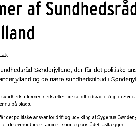
er af Sundhedsrå
lland
udvalg
ndhedsråd Sønderjylland, der får det politiske ansv
ønderjylland og de nære sundhedstilbud i Sønderjyl
ge sundhedsreformen nedsættes fire sundhedsråd i Region Syd
er nu på plads.
 det politiske ansvar for drift og udvikling af Sygehus Sønderj
for de overordnede rammer, som regionsrådet fastlægger.