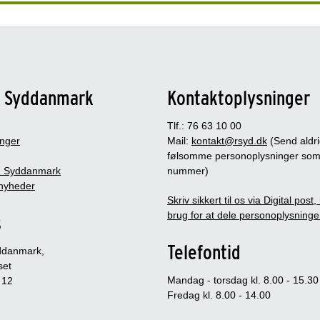
n Syddanmark
Kontaktoplysninger
Tlf.: 76 63 10 00
inger
Mail:
kontakt@rsyd.dk
(Send aldr
følsomme personoplysninger so
 Syddanmark
nummer)
nyheder
Skriv sikkert til os via Digital post
brug for at dele personoplysninge
s
Telefontid
ddanmark,
set
Mandag - torsdag kl. 8.00 - 15.30
 12
Fredag kl. 8.00 - 14.00