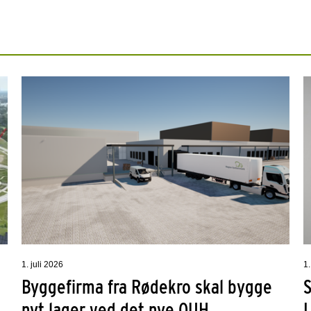
1. juli 2026
1.
Byggefirma fra Rødekro skal bygge
nyt lager ved det nye OUH
L