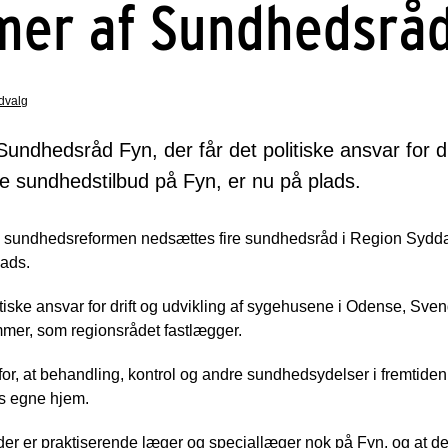
er af Sundhedsråd
udvalg
ndhedsråd Fyn, der får det politiske ansvar for dri
 sundhedstilbud på Fyn, er nu på plads.
ge sundhedsreformen nedsættes fire sundhedsråd i Region Syd
lads.
tiske ansvar for drift og udvikling af sygehusene i Odense, Sv
mer, som regionsrådet fastlægger.
or, at behandling, kontrol og andre sundhedsydelser i fremtide
es egne hjem.
 der er praktiserende læger og speciallæger nok på Fyn, og at de 