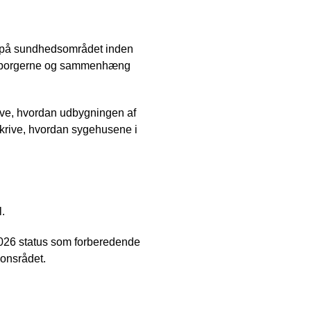
r på sundhedsområdet inden
 på borgerne og sammenhæng
ve, hvordan udbygningen af
krive, hvordan sygehusene i
l.
026 status som forberedende
ionsrådet.