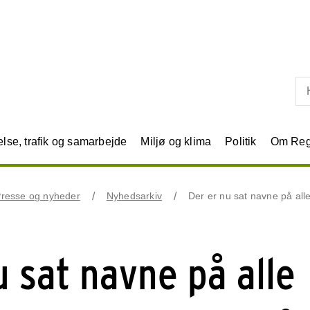
Skip til primært indhold
se, trafik og samarbejde
Miljø og klima
Politik
Om Reg
resse og nyheder
Nyhedsarkiv
Der er nu sat navne på a
u sat navne på alle