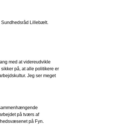
 Sundhedsråd Lillebælt.
 gang med at videreudvikle
kker på, at alle politikere er
marbejdskultur. Jeg ser meget
rke, sammenhængende
rbejdet på tværs af
ndhedsvæsenet på Fyn.