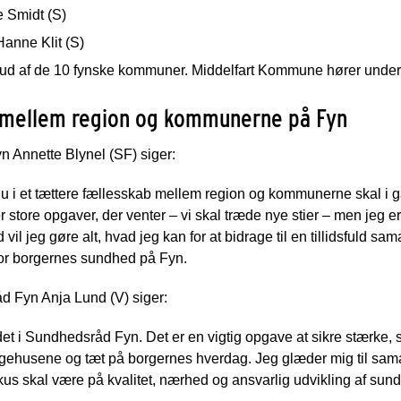
 Smidt (S)
anne Klit (S)
ud af de 10 fynske kommuner. Middelfart Kommune hører under
 mellem region og kommunerne på Fyn
 Annette Blynel (SF) siger:
i nu i et tættere fællesskab mellem region og kommunerne skal i
tore opgaver, der venter – vi skal træde nye stier – men jeg er si
vil jeg gøre alt, hvad jeg kan for at bidrage til en tillidsfuld sa
 for borgernes sundhed på Fyn.
d Fyn Anja Lund (V) siger:
ejdet i Sundhedsråd Fyn. Det er en vigtig opgave at sikre stæ
gehusene og tæt på borgernes hverdag. Jeg glæder mig til sama
us skal være på kvalitet, nærhed og ansvarlig udvikling af su