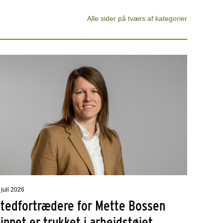
Alle sider på tværs af kategorier
 juli 2026
Stedfortrædere for Mette Bossen
innet er trukket i arbejdstøjet