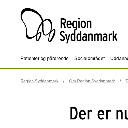
Patienter og pårørende
Socialområdet
Uddannel
Region Syddanmark
Om Region Syddanmark
P
Der er n