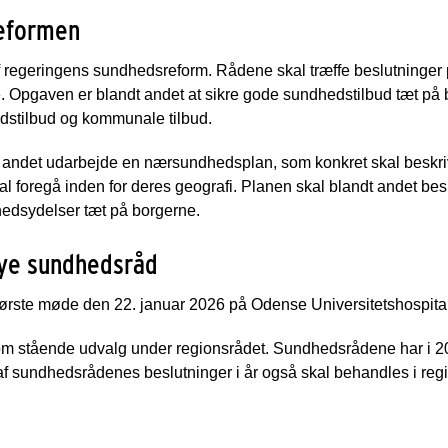
reformen
 regeringens sundhedsreform. Rådene skal træffe beslutninge
e. Opgaven er blandt andet at sikre gode sundhedstilbud tæt
edstilbud og kommunale tilbud.
andet udarbejde en nærsundhedsplan, som konkret skal beskri
foregå inden for deres geografi. Planen skal blandt andet bes
hedsydelser tæt på borgerne.
nye sundhedsråd
første møde den 22. januar 2026 på Odense Universitetshospita
m stående udvalg under regionsrådet. Sundhedsrådene har i 2
e af sundhedsrådenes beslutninger i år også skal behandles i reg