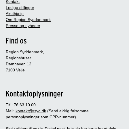
Kontakt
Ledige stillinger
Akuthjælp
Om Region Syddanmark
Presse og nyheder
Find os
Region Syddanmark,
Regionshuset
Damhaven 12
7100 Vejle
Kontaktoplysninger
Tlf.: 76 63 10 00
Mail:
kontakt@rsyd.dk
(Send aldrig følsomme
personoplysninger som CPR-nummer)
Skriv sikkert til os via Digital post, hvis du har brug for at dele