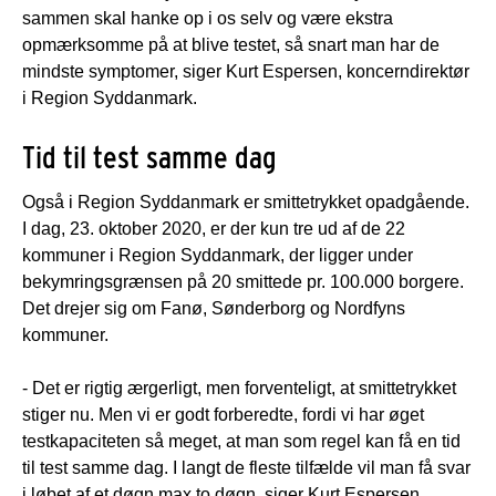
sammen skal hanke op i os selv og være ekstra
opmærksomme på at blive testet, så snart man har de
mindste symptomer, siger Kurt Espersen, koncerndirektør
i Region Syddanmark.
Tid til test samme dag
Også i Region Syddanmark er smittetrykket opadgående.
I dag, 23. oktober 2020, er der kun tre ud af de 22
kommuner i Region Syddanmark, der ligger under
bekymringsgrænsen på 20 smittede pr. 100.000 borgere.
Det drejer sig om Fanø, Sønderborg og Nordfyns
kommuner.
- Det er rigtig ærgerligt, men forventeligt, at smittetrykket
stiger nu. Men vi er godt forberedte, fordi vi har øget
testkapaciteten så meget, at man som regel kan få en tid
til test samme dag. I langt de fleste tilfælde vil man få svar
i løbet af et døgn max to døgn, siger Kurt Espersen.