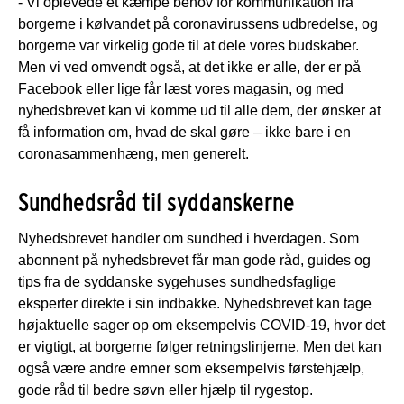
- Vi oplevede et kæmpe behov for kommunikation fra
borgerne i kølvandet på coronavirussens udbredelse, og
borgerne var virkelig gode til at dele vores budskaber.
Men vi ved omvendt også, at det ikke er alle, der er på
Facebook eller lige får læst vores magasin, og med
nyhedsbrevet kan vi komme ud til alle dem, der ønsker at
få information om, hvad de skal gøre – ikke bare i en
coronasammenhæng, men generelt.
Sundhedsråd til syddanskerne
Nyhedsbrevet handler om sundhed i hverdagen. Som
abonnent på nyhedsbrevet får man gode råd, guides og
tips fra de syddanske sygehuses sundhedsfaglige
eksperter direkte i sin indbakke. Nyhedsbrevet kan tage
højaktuelle sager op om eksempelvis COVID-19, hvor det
er vigtigt, at borgerne følger retningslinjerne. Men det kan
også være andre emner som eksempelvis førstehjælp,
gode råd til bedre søvn eller hjælp til rygestop.