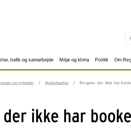
Skip til primært indhold
se, trafik og samarbejde
Miljø og klima
Politik
Om Reg
resse og nyheder
Nyhedsarkiv
Borgere, der ikke har booke
 der ikke har booke