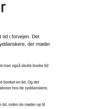
er
tid i forvejen. Det
l syddanskere, der møder
at man også skulle booke tid
e booket en tid. Og det
rationer hos de syddanskere,
tid, inden de møder op til