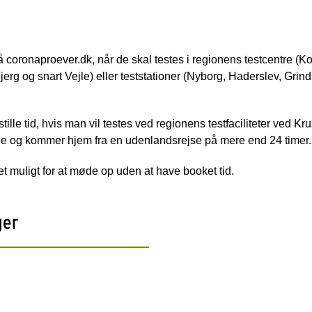
å coronaproever.dk, når de skal testes i regionens testcentre (
rg og snart Vejle) eller teststationer (Nyborg, Haderslev, Grin
lle tid, hvis man vil testes ved regionens testfaciliteter ved K
de og kommer hjem fra en udenlandsrejse på mere end 24 timer.
det muligt for at møde op uden at have booket tid.
ger