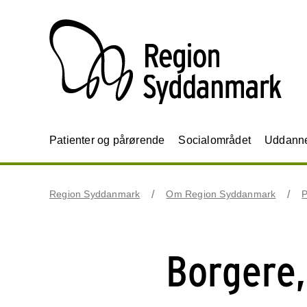
Patienter og pårørende
Socialområdet
Uddannel
Region Syddanmark
Om Region Syddanmark
P
Borgere,