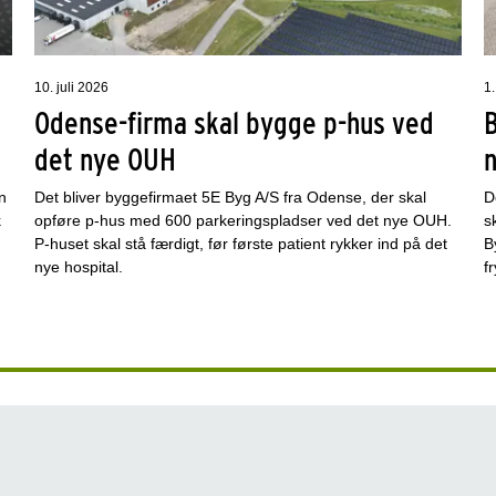
10. juli 2026
1.
Odense-firma skal bygge p-hus ved
det nye OUH
n
Det bliver byggefirmaet 5E Byg A/S fra Odense, der skal
D
k
opføre p-hus med 600 parkeringspladser ved det nye OUH.
s
P-huset skal stå færdigt, før første patient rykker ind på det
B
nye hospital.
f