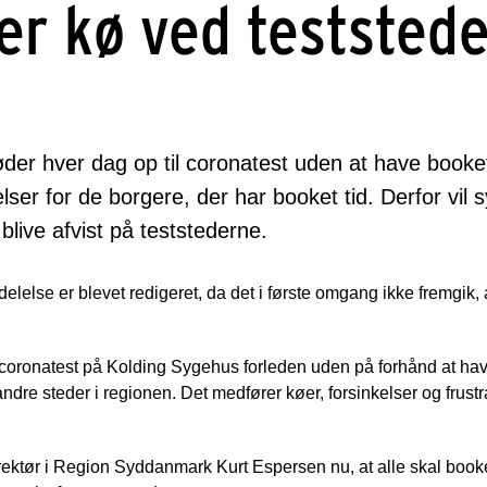
ber kø ved teststed
er hver dag op til coronatest uden at have booket 
lser for de borgere, der har booket tid. Derfor vi
live afvist på teststederne.
lse er blevet redigeret, da det i første omgang ikke fremgik, 
coronatest på Kolding Sygehus forleden uden på forhånd at hav
dre steder i regionen. Det medfører køer, forsinkelser og frust
ektør i Region Syddanmark Kurt Espersen nu, at alle skal booke 