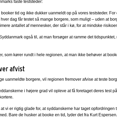
marks faste teststeder:
man booker tid og ikke dukker uanmeldt op på vores teststeder. For 
vi hver dag får testet så mange borgere, som muligt – uden at borg
imere antallet af mennesker, der står i kø, for at mindske risiko
ddanmark også til, at man forsøger at ramme det tidspunktet, ma
er, som kører rundt i hele regionen, at man ikke behøver at booke
ver afvist
uanmeldte borgere, vil regionen fremover afvise at teste borgere
danskerne i højere grad vil opleve at få foretaget deres test på 
kortere.
e, at vi er rigtig glade for, at syddanskerne har taget opfordringen t
 med. Bare de husker at booke en tid, lyder det fra Kurt Espersen