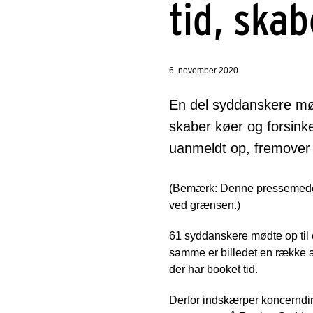
tid, ska
6. november 2020
En del syddanskere mød
skaber køer og forsinke
uanmeldt op, fremover b
(Bemærk: Denne pressemeddele
ved grænsen.)
61 syddanskere mødte op til 
samme er billedet en række an
der har booket tid.
Derfor indskærper koncerndir