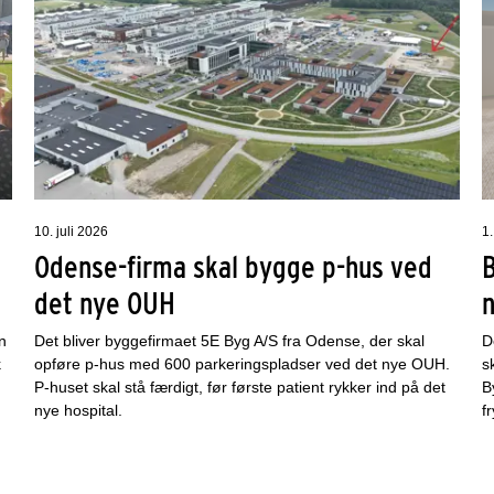
10. juli 2026
1.
Odense-firma skal bygge p-hus ved
det nye OUH
n
Det bliver byggefirmaet 5E Byg A/S fra Odense, der skal
D
k
opføre p-hus med 600 parkeringspladser ved det nye OUH.
s
P-huset skal stå færdigt, før første patient rykker ind på det
B
nye hospital.
f