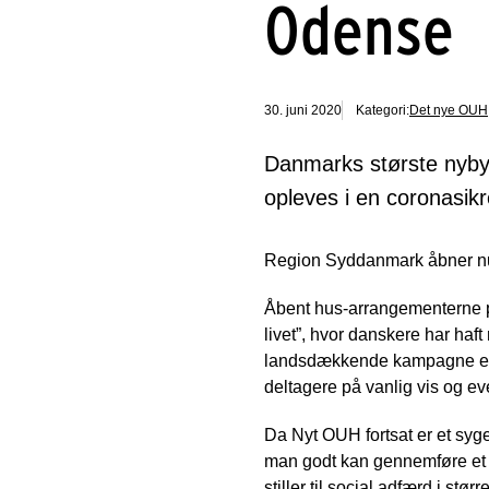
Odense
30. juni 2020
Kategori:
Det nye OUH
Danmarks største nyby
opleves i en coronasi
Region Syddanmark åbner nu d
Åbent hus-arrangementerne p
livet”, hvor danskere har haf
landsdækkende kampagne er af
deltagere på vanlig vis og eve
Da Nyt OUH fortsat er et syg
man godt kan gennemføre et å
stiller til social adfærd i st