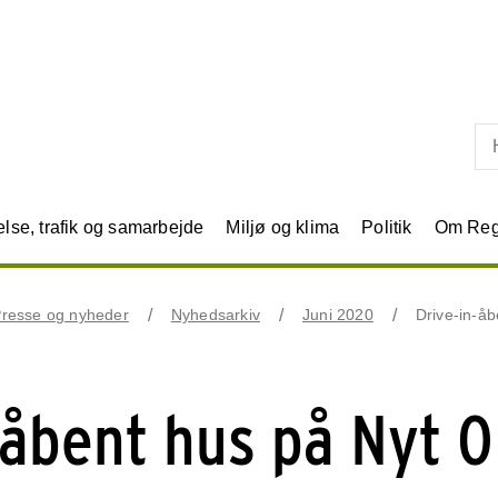
Skip til primært indhold
se, trafik og samarbejde
Miljø og klima
Politik
Om Reg
resse og nyheder
Nyhedsarkiv
Juni 2020
Drive-in-å
-åbent hus på Nyt O