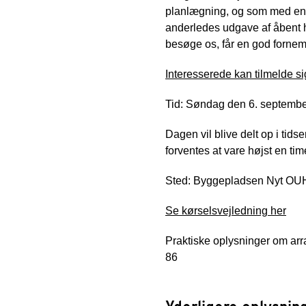
planlægning, og som med en d
anderledes udgave af åbent h
besøge os, får en god fornemm
Interesserede kan tilmelde si
Tid: Søndag den 6. september
Dagen vil blive delt op i ti
forventes at vare højst en tim
Sted: Byggepladsen Nyt OUH
Se kørselsvejledning her
Praktiske oplysninger om ar
86