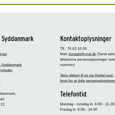
n Syddanmark
Kontaktoplysninger
Tlf.: 76 63 10 00
inger
Mail:
kontakt@rsyd.dk
(Send aldr
følsomme personoplysninger so
 Syddanmark
nummer)
nyheder
Skriv sikkert til os via Digital post
brug for at dele personoplysninge
s
Telefontid
ddanmark,
set
Mandag - torsdag kl. 8.00 - 15.30
 12
Fredag kl. 8.00 - 14.00