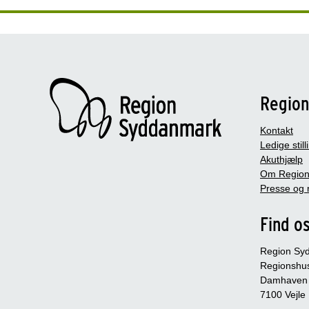
Regio
Kontakt
Ledige still
Akuthjælp
Om Region
Presse og 
Find o
Region Sy
Regionshu
Damhaven
7100 Vejle