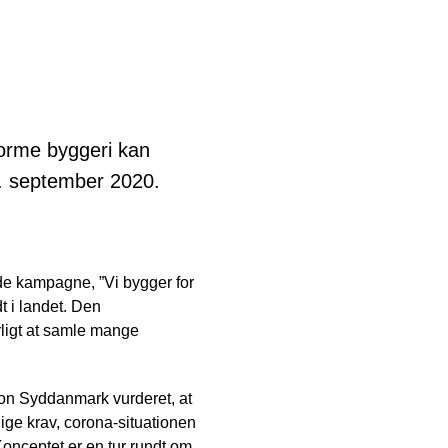
orme byggeri kan
. september 2020.
de kampagne, ”Vi bygger for
t i landet. Den
rligt at samle mange
ion Syddanmark vurderet, at
ge krav, corona-situationen
 Konceptet er en tur rundt om