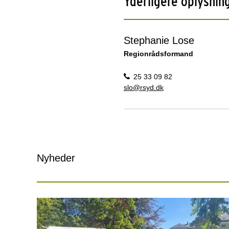
Yderligere oplysnin
Stephanie Lose
Regionrådsformand
25 33 09 82
slo@rsyd.dk
Nyheder