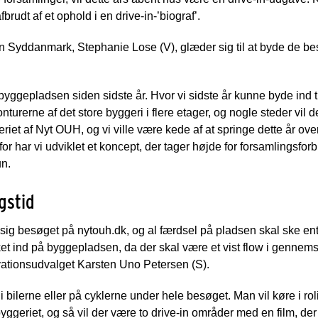
brudt af et ophold i en drive-in-’biograf’.
 Syddanmark, Stephanie Lose (V), glæder sig til at byde de 
å byggepladsen siden sidste år. Hvor vi sidste år kunne byde ind
onturerne af det store byggeri i flere etager, og nogle steder vil 
eriet af Nyt OUH, og vi ville være kede af at springe dette år over
r har vi udviklet et koncept, der tager højde for forsamlingsfor
un.
gstid
sig besøget på nytouh.dk, og al færdsel på pladsen skal ske enten
kket ind på byggepladsen, da der skal være et vist flow i gennem
vationsudvalget Karsten Uno Petersen (S).
i bilerne eller på cyklerne under hele besøget. Man vil køre i ro
yggeriet, og så vil der være to drive-in områder med en film, der