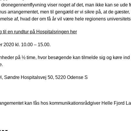
ronegennemflyvning viser noget af det, man ikke kan se ude fra
us arrangementet, men til gengæld er vi sikre på, at de gæster
else af, hvad der om få år vil være hele regionens universitetsh
g til en rundtur på Hospitalsringen her
 2020 kl. 10.00 – 15.00.
dsenheder på ½ time, hvor besøgende kan tilmelde sig og køre in
e.
, Søndre Hospitalsvej 50, 5220 Odense S
rangementet kan fås hos kommunikationsrådgiver Helle Fjord L