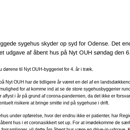
ggede sygehus skyder op syd for Odense. Det en
kret udgave af åbent hus på Nyt OUH søndag den 6
ørene til Nyt OUH-byggeriet for 4. år i træk.
å Nyt OUH har de tidligere år været en del af en landsdækken
t mulighed for at komme ind at se de store sygehusbyggerier rund
lyst i år på grund af corona-pandemien, da det ikke er forsva
ntuelt risikere at bringe smitte ind på sygehuse i drift.
ehus under opførelse, hvor der endnu ikke er patienter, har Reg
bent hus i et coronasikkert set up. For at imødekomme de særli
ørre forsamlinger, vil dette års åbent hus være en drive-in-udgave.