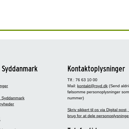
n Syddanmark
Kontaktoplysninger
Tlf.: 76 63 10 00
inger
Mail:
kontakt@rsyd.dk
(Send aldr
følsomme personoplysninger so
 Syddanmark
nummer)
nyheder
Skriv sikkert til os via Digital post
brug for at dele personoplysninge
s