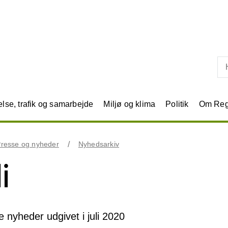
Skip til primært indhold
se, trafik og samarbejde
Miljø og klima
Politik
Om Reg
resse og nyheder
Nyhedsarkiv
i
le nyheder udgivet i juli 2020