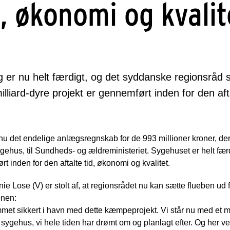
d, økonomi og kvalit
 er nu helt færdigt, og det syddanske regionsråd s
milliard-dyre projekt er gennemført inden for den af
 det endelige anlægsregnskab for de 993 millioner kroner, der
sygehus, til Sundheds- og ældreministeriet. Sygehuset er helt f
rt inden for den aftalte tid, økonomi og kvalitet.
Lose (V) er stolt af, at regionsrådet nu kan sætte flueben ud for
onen:
 kommet sikkert i havn med dette kæmpeprojekt. Vi står nu med et
 sygehus, vi hele tiden har drømt om og planlagt efter. Og her v