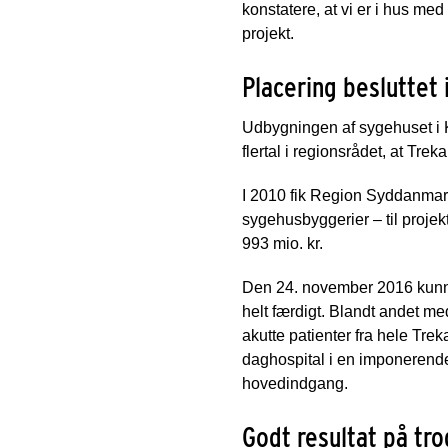
konstatere, at vi er i hus med 
projekt.
Placering besluttet 
Udbygningen af sygehuset i K
flertal i regionsrådet, at Tr
I 2010 fik Region Syddanmark 
sygehusbyggerier – til projek
993 mio. kr.
Den 24. november 2016 kunne
helt færdigt. Blandt andet me
akutte patienter fra hele Tr
daghospital i en imponerende
hovedindgang.
Godt resultat på tro