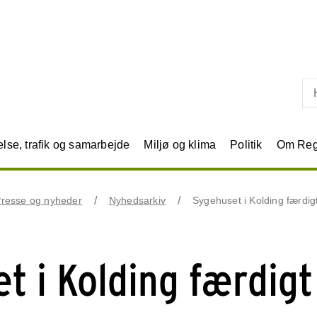
Skip til primært indhold
se, trafik og samarbejde
Miljø og klima
Politik
Om Reg
resse og nyheder
Nyhedsarkiv
Sygehuset i Kolding færdigt 
t i Kolding færdigt 