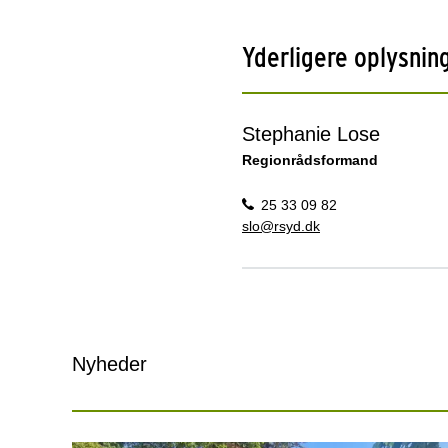
Yderligere oplysnin
Stephanie Lose
Regionrådsformand
25 33 09 82
slo@rsyd.dk
Nyheder