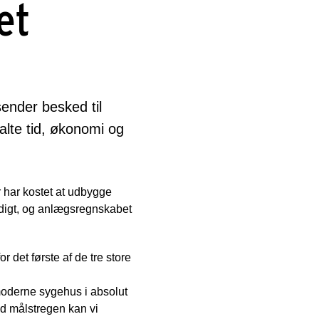
et
ender besked til
talte tid, økonomi og
 har kostet at udbygge
ærdigt, og anlægsregnskabet
 det første af de tre store
 moderne sygehus i absolut
ed målstregen kan vi