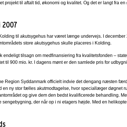
et projekt til aftalt tid, økonomi og kvalitet. Og det er langt fra e
i 2007
olding til akutsygehus har været længe undervejs. I december 
ekantområdets store akutsygehus skulle placeres i Kolding.
endeligt tilsagn om medfinansiering fra kvalitetsfonden – staten
tet til 900 mio. kr. I dagens mønt er den samlede pris for udbygn
 Region Syddanmark officielt indvie det dengang næsten færd
d en ny stor fælles akutmodtagelse, hvor speciallæger døgnet run
ekantområdet og give dem den bedst kvalificerede behandling. M
 sengebygning, der når op i ni etagers højde. Med en helikopt
ds