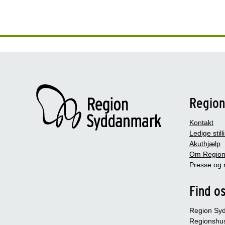
Regio
Kontakt
Ledige still
Akuthjælp
Om Region
Presse og 
Find o
Region Sy
Regionshu