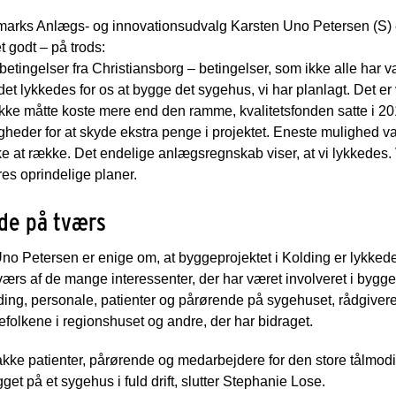
rks Anlægs- og innovationsudvalg Karsten Uno Petersen (S) er 
t godt – på trods:
betingelser fra Christiansborg – betingelser, som ikke alle har v
 det lykkedes for os at bygge det sygehus, vi har planlagt. Det er v
kke måtte koste mere end den ramme, kvalitetsfonden satte i 201
gheder for at skyde ekstra penge i projektet. Eneste mulighed va
kke at række. Det endelige anlægsregnskab viser, at vi lykkedes. 
res oprindelige planer.
de på tværs
o Petersen er enige om, at byggeprojektet i Kolding er lykkedes
rs af de mange interessenter, der har været involveret i bygger
ding, personale, patienter og pårørende på sygehuset, rådgivere t
folkene i regionshuset og andre, der har bidraget.
takke patienter, pårørende og medarbejdere for den store tålmodi
gget på et sygehus i fuld drift, slutter Stephanie Lose.