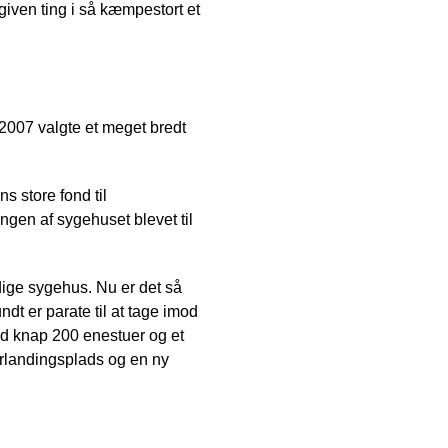
n given ting i så kæmpestort et
2007 valgte et meget bredt
s store fond til
ingen af sygehuset blevet til
ige sygehus. Nu er det så
dt er parate til at tage imod
ed knap 200 enestuer og et
erlandingsplads og en ny