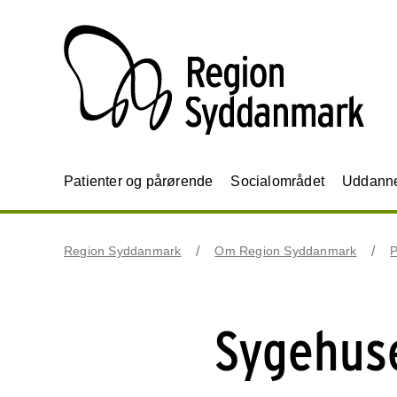
Patienter og pårørende
Socialområdet
Uddannel
Region Syddanmark
Om Region Syddanmark
P
Sygehuse