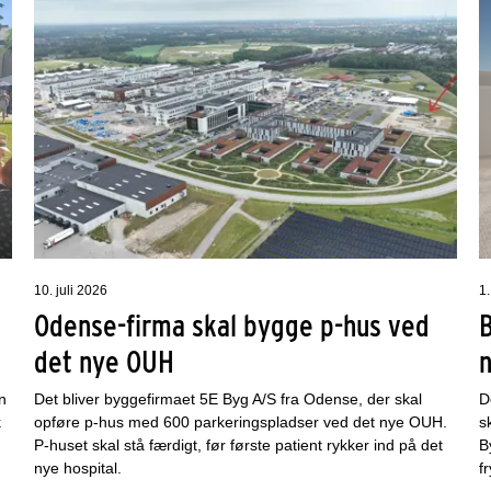
10. juli 2026
1.
Odense-firma skal bygge p-hus ved
det nye OUH
n
Det bliver byggefirmaet 5E Byg A/S fra Odense, der skal
D
k
opføre p-hus med 600 parkeringspladser ved det nye OUH.
s
P-huset skal stå færdigt, før første patient rykker ind på det
B
nye hospital.
f