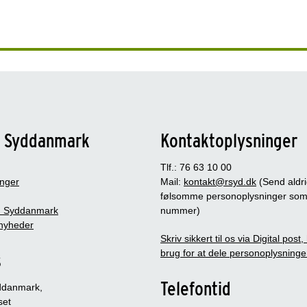
n Syddanmark
Kontaktoplysninger
Tlf.: 76 63 10 00
inger
Mail:
kontakt@rsyd.dk
(Send aldr
følsomme personoplysninger so
 Syddanmark
nummer)
nyheder
Skriv sikkert til os via Digital post
brug for at dele personoplysninge
s
Telefontid
ddanmark,
set