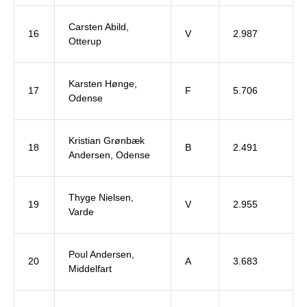
Carsten Abild,
16
V
2.987
Otterup
Karsten Hønge,
17
F
5.706
Odense
Kristian Grønbæk
18
B
2.491
Andersen, Odense
Thyge Nielsen,
19
V
2.955
Varde
Poul Andersen,
20
A
3.683
Middelfart