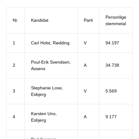
Personlige
Nr.
Kandidat
Parti
stemmetal
1
Carl Holst, Rødding
V
94.197
Poul-Erik Svendsen,
2
A
34.738
Assens
Stephanie Lose,
3
V
5.569
Esbjerg
Karsten Uno,
4
A
9.177
Esbjerg