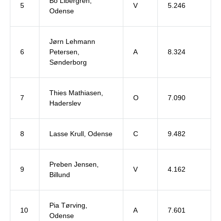
Bo Libergren,
5
V
5.246
Odense
Jørn Lehmann
6
Petersen,
A
8.324
Sønderborg
Thies Mathiasen,
7
O
7.090
Haderslev
8
Lasse Krull, Odense
C
9.482
Preben Jensen,
9
V
4.162
Billund
Pia Tørving,
10
A
7.601
Odense