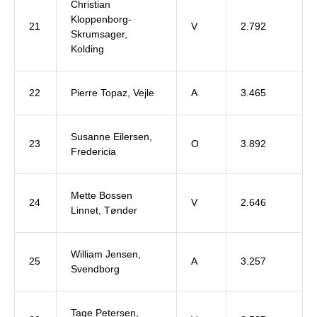
Christian
Kloppenborg-
21
V
2.792
Skrumsager,
Kolding
22
Pierre Topaz, Vejle
A
3.465
Susanne Eilersen,
23
O
3.892
Fredericia
Mette Bossen
24
V
2.646
Linnet, Tønder
William Jensen,
25
A
3.257
Svendborg
Tage Petersen,