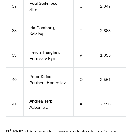
Poul Sækmose,
37
C
2.947
Ærø
Ida Damborg,
38
F
2.883
Kolding
Herdis Hanghøi,
39
V
1.955
Ferritslev Fyn
Peter Kofod
40
O
2.561
Poulsen, Haderslev
Andrea Terp,
41
A
2.456
Aabenraa
På KMDs hjemmeside – www.kmdvalg.dk – er fejlene