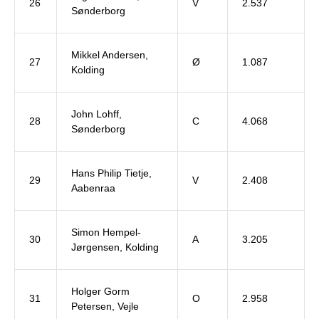
26
V
2.537
Sønderborg
Mikkel Andersen,
27
Ø
1.087
Kolding
John Lohff,
28
C
4.068
Sønderborg
Hans Philip Tietje,
29
V
2.408
Aabenraa
Simon Hempel-
30
A
3.205
Jørgensen, Kolding
Holger Gorm
31
O
2.958
Petersen, Vejle