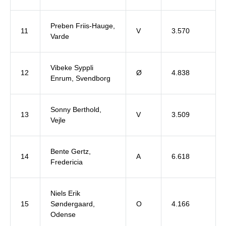
Preben Friis-Hauge,
11
V
3.570
Varde
Vibeke Syppli
12
Ø
4.838
Enrum, Svendborg
Sonny Berthold,
13
V
3.509
Vejle
Bente Gertz,
14
A
6.618
Fredericia
Niels Erik
15
Søndergaard,
O
4.166
Odense