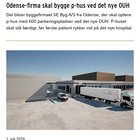
Odense-firma skal bygge p-hus ved det nye OUH
Det bliver byggefirmaet 5E Byg A/S fra Odense, der skal opføre
p-hus med 600 parkeringspladser ved det nye OUH. P-huset
skal stå færdigt, før første patient rykker ind på det nye hospital.
1. juli 2026