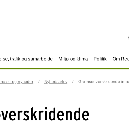
Skip til primært indhold
se, trafik og samarbejde
Miljø og klima
Politik
Om Reg
resse og nyheder
Nyhedsarkiv
Grænseoverskridende innov
verskridende