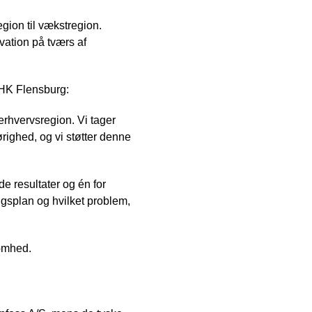
gion til vækstregion.
ovation på tværs af
IHK Flensburg:
erhvervsregion. Vi tager
ighed, og vi støtter denne
de resultater og én for
ngsplan og hvilket problem,
somhed.