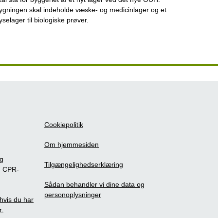
ygningen skal indeholde væske- og medicinlager og et
ryselager til biologiske prøver.
Cookiepolitik
Om hjemmesiden
ig
Tilgængelighedserklæring
m CPR-
Sådan behandler vi dine data og
personoplysninger
, hvis du har
r.