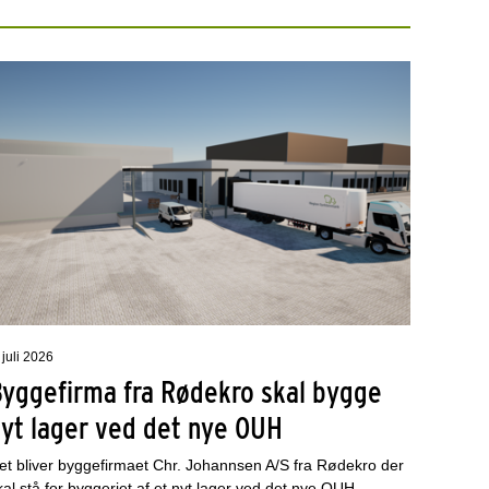
 juli 2026
Byggefirma fra Rødekro skal bygge
nyt lager ved det nye OUH
et bliver byggefirmaet Chr. Johannsen A/S fra Rødekro der
kal stå for byggeriet af et nyt lager ved det nye OUH.