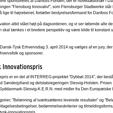
dere sponsoreres af Danfoss Fonden, der er hovedaktionær i Da
ingen ”Flensburg Innovativ!”, som Flensburger Stadtwerke står
 lige til højrebenet, fortæller bestyrelsesformand for Danfoss 
ovation altid stået højt på dagsordenen, og vi ser løbende alle
n skal tænkes i et bredere perspektiv og være kilde til konstant u
 Dansk-Tysk Erhvervsdag 3. april 2014 og vælges af en jury, der 
rhvervsfolk og sponsorer.
 Innovationspris
pris er en del af INTERREG-projektet ”Dybbøl 2014”, der best
 Sønderjylland og delstatsregeringen Slesvig-Holsten. Prisen
danmark-Slesvig-K.E.R.N. med midler fra Den Europæiske Fo
egorier; ”Belønning af iværksætteres leverede resultater” og ”Bel
ltagelsesbetingelser, bedømmelseskriterier og tilmeldingsformu
ysk-innovationspris