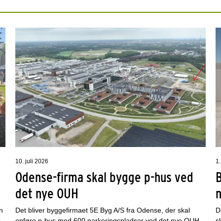
10. juli 2026
1.
Odense-firma skal bygge p-hus ved
det nye OUH
n
Det bliver byggefirmaet 5E Byg A/S fra Odense, der skal
D
k
opføre p-hus med 600 parkeringspladser ved det nye OUH.
s