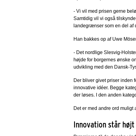
- Vi vil med prisen gerne bel
Samtidig vil vi også tilskynd
landegrænser som en del af de
Han bakkes op af Uwe Möser,
- Det nordlige Slesvig-Holst
højde for borgernes ønske o
udvikling med den Dansk-Tys
Der bliver givet priser inden 
innovative idéer. Begge kateg
der løses. I den anden kategor
Det er med andre ord muligt a
Innovation står høj