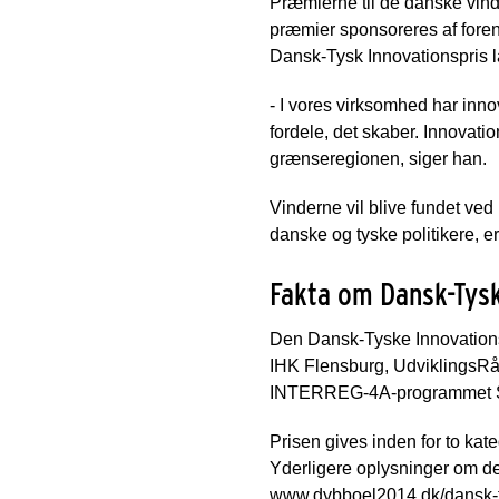
Præmierne til de danske vin
præmier sponsoreres af foren
Dansk-Tysk Innovationspris lå
- I vores virksomhed har inn
fordele, det skaber. Innovatio
grænseregionen, siger han.
Vinderne vil blive fundet ved
danske og tyske politikere, e
Fakta om Dansk-Tysk
Den Dansk-Tyske Innovations
IHK Flensburg, UdviklingsRåd
INTERREG-4A-programmet Syd
Prisen gives inden for to kat
Yderligere oplysninger om de
www.dybboel2014.dk/dansk-t