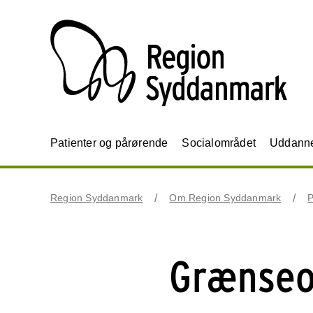
Patienter og pårørende
Socialområdet
Uddannel
Region Syddanmark
Om Region Syddanmark
P
Grænseo