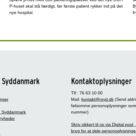
P-huset skal stå færdigt, før første patient rykker ind på det
B
nye hospital.
f
n Syddanmark
Kontaktoplysninger
Tlf.: 76 63 10 00
inger
Mail:
kontakt@rsyd.dk
(Send aldr
følsomme personoplysninger so
 Syddanmark
nummer)
nyheder
Skriv sikkert til os via Digital post
brug for at dele personoplysninge
s