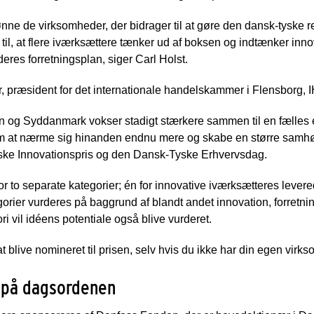
ønne de virksomheder, der bidrager til at gøre den dansk-tyske re
e til, at flere iværksættere tænker ud af boksen og indtænker inn
res forretningsplan, siger Carl Holst.
 præsident for det internationale handelskammer i Flensborg, 
en og Syddanmark vokser stadigt stærkere sammen til en fælles 
m at nærme sig hinanden endnu mere og skabe en større samhør
ke Innovationspris og den Dansk-Tyske Erhvervsdag.
for to separate kategorier; én for innovative iværksætteres levere
orier vurderes på baggrund af blandt andet innovation, forretni
i vil idéens potentiale også blive vurderet.
t blive nomineret til prisen, selv hvis du ikke har din egen virk
t på dagsordenen