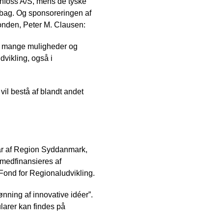
nfoss A/S, mens de tyske
 bag. Og sponsoreringen af
Fonden, Peter M. Clausen:
 de mange muligheder og
dvikling, også i
vil bestå af blandt andet
år af Region Syddanmark,
 medfinansieres af
nd for Regionaludvikling.
ønning af innovative idéer”.
larer kan findes på